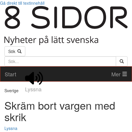
Gå direkt till textinnehåll
Sök
Söktext
Start
Mer
Lyssna
Sverige
Skräm bort vargen med
skrik
Lyssna