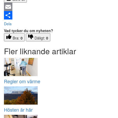
Email
Dela
Vad tycker du om nyheten?
Bra:
0
Dåligt:
0
Fler liknande artiklar
Regler om värme
Hösten är här