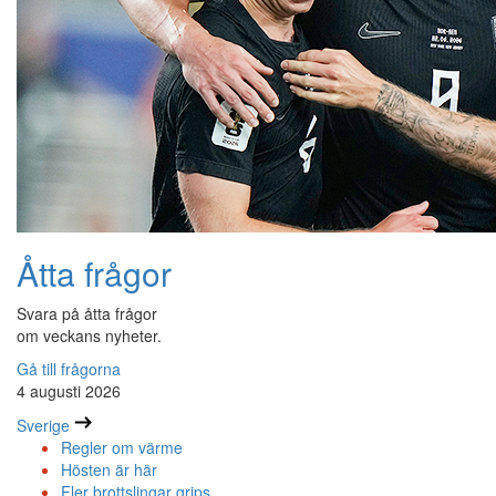
Åtta frågor
Svara på åtta frågor
om veckans nyheter.
Gå till frågorna
4 augusti 2026
Sverige
Regler om värme
Hösten är här
Fler brottslingar grips