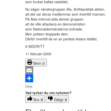
som brukar kallas rasistiskt.
Nu säger vänstergruppen Afa, Antifascistisk aktion,
att det var deras medlemmar som överföll mannen.
På Afas internet-sida skriver gruppen
att de ville attackera en demonstration
som Nationaldemokraterna ordnade.
Men polisen stoppade dem.
Därför överföll de en av partiets ledare istället.
8 SIDOR/TT
11 februari 2009
Skriv ut
Email
Dela
Vad tycker du om nyheten?
Bra:
0
Dåligt:
0