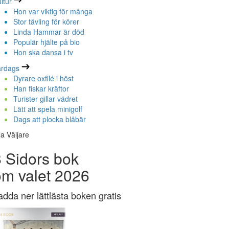
ltur
Hon var viktig för många
Stor tävling för körer
Linda Hammar är död
Populär hjälte på bio
Hon ska dansa i tv
ardags
Dyrare oxfilé i höst
Han fiskar kräftor
Turister gillar vädret
Lätt att spela minigolf
Dags att plocka blåbär
la Väljare
 Sidors bok
om valet 2026
adda ner lättlästa boken gratis