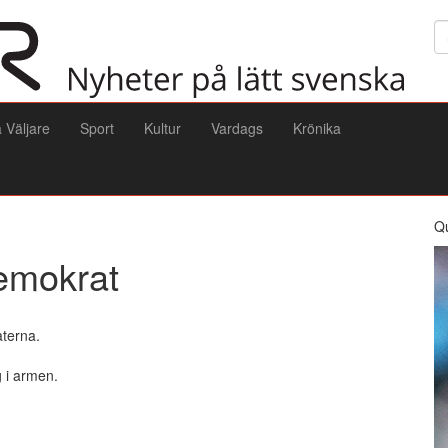
Sö
a Väljare
Sport
Kultur
Vardags
Krönika
Q
demokrat
aterna.
g i armen.