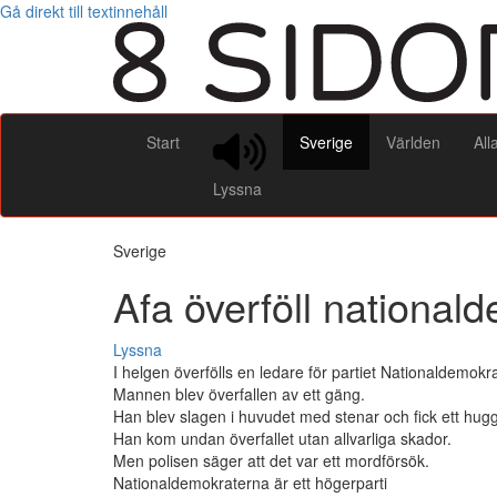
Gå direkt till textinnehåll
Start
Sverige
Världen
All
Lyssna
Sverige
Afa överföll national
Lyssna
I helgen överfölls en ledare för partiet Nationaldemokr
Mannen blev överfallen av ett gäng.
Han blev slagen i huvudet med stenar och fick ett hug
Han kom undan överfallet utan allvarliga skador.
Men polisen säger att det var ett mordförsök.
Nationaldemokraterna är ett högerparti