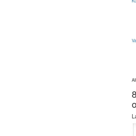
Ku
V
Al
8
L