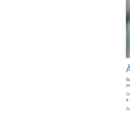
Å
Sv
om
Gå
4 
Sv