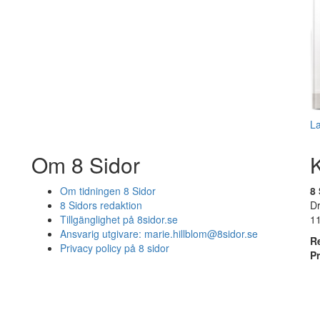
L
Om 8 Sidor
Om tidningen 8 Sidor
8 
8 Sidors redaktion
D
Tillgänglighet på 8sidor.se
1
Ansvarig utgivare:
marie.hillblom@8sidor.se
R
Privacy policy på 8 sidor
P