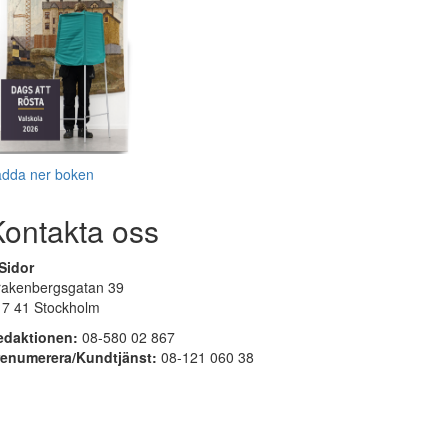
adda ner boken
Kontakta oss
Sidor
rakenbergsgatan 39
17 41 Stockholm
edaktionen:
08-580 02 867
renumerera/Kundtjänst:
08-121 060 38