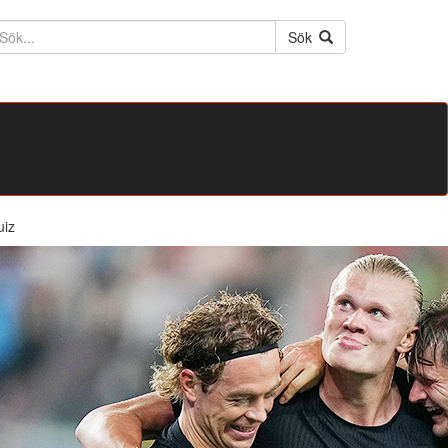
ktext
Sök
uiz