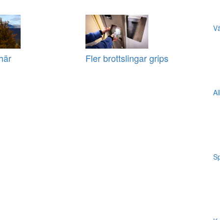
Vä
här
Fler brottslingar grips
Al
Sp