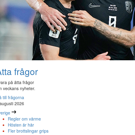
tta frågor
ara på åtta frågor
 veckans nyheter.
 till frågorna
augusti 2026
erige
Regler om värme
Hösten är här
Fler brottslingar grips