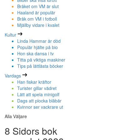
Bilder ska visa idrott
Bråket om VM är slut
Haaland är populär
Bråk om VM i fotboll
Mjällby vidare i kvalet
Kultur
Linda Hammar är död
Populär hjälte på bio
Hon ska dansa i tv
Titta på viktiga maskiner
Tips på lättlästa böcker
Vardags
Han fiskar kräftor
Turister gillar vädret
Lätt att spela minigolf
Dags att plocka blåbär
Kvinnor ser vackrare ut
Alla Väljare
8 Sidors bok