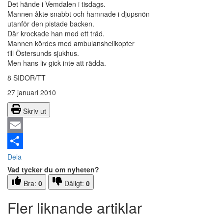
Det hände i Vemdalen i tisdags.
Mannen åkte snabbt och hamnade i djupsnön
utanför den pistade backen.
Där krockade han med ett träd.
Mannen kördes med ambulanshelikopter
till Östersunds sjukhus.
Men hans liv gick inte att rädda.
8 SIDOR/TT
27 januari 2010
Skriv ut
Email
Dela
Vad tycker du om nyheten?
Bra:
0
Dåligt:
0
Fler liknande artiklar