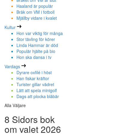
Bråket om VM är slut
Haaland är populär
Bråk om VM i fotboll
Mjällby vidare i kvalet
Kultur
Hon var viktig för många
Stor tävling för körer
Linda Hammar är död
Populär hjälte på bio
Hon ska dansa i tv
Vardags
Dyrare oxfilé i höst
Han fiskar kräftor
Turister gillar vädret
Lätt att spela minigolf
Dags att plocka blåbär
Alla Väljare
8 Sidors bok
om valet 2026