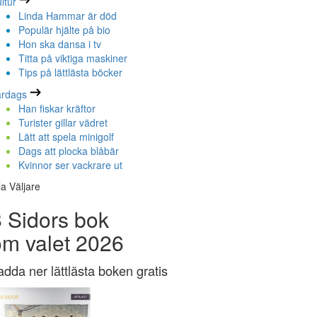
ltur
Linda Hammar är död
Populär hjälte på bio
Hon ska dansa i tv
Titta på viktiga maskiner
Tips på lättlästa böcker
ardags
Han fiskar kräftor
Turister gillar vädret
Lätt att spela minigolf
Dags att plocka blåbär
Kvinnor ser vackrare ut
la Väljare
 Sidors bok
om valet 2026
adda ner lättlästa boken gratis