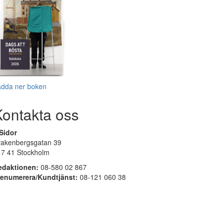
adda ner boken
Kontakta oss
Sidor
rakenbergsgatan 39
17 41 Stockholm
edaktionen:
08-580 02 867
renumerera/Kundtjänst:
08-121 060 38