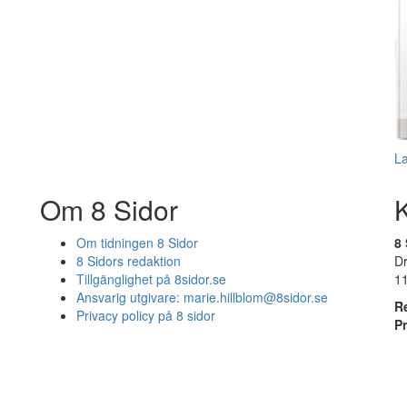
L
Om 8 Sidor
Om tidningen 8 Sidor
8 
8 Sidors redaktion
D
Tillgänglighet på 8sidor.se
1
Ansvarig utgivare:
marie.hillblom@8sidor.se
R
Privacy policy på 8 sidor
P