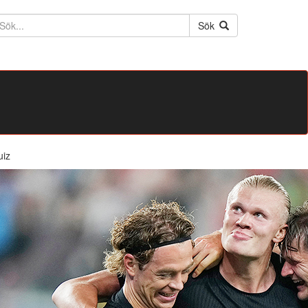
ktext
Sök
uiz