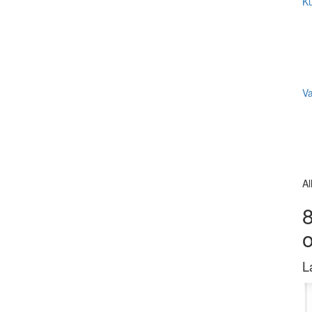
Ku
V
Al
8
L