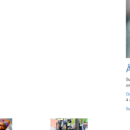
Å
Sv
om
Gå
4 
Sv