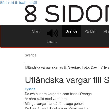
Gå direkt till textinnehåll
Start
Sverige
Världen
All
Lyssna
Sverige
Utländska vargar ska tas till Sverige. Foto: Dawn Ville
Utländska vargar till 
Lyssna
De två hundra vargarna som finns i Sverige
är nära släkt med varandra.
Många vargar har därför svaga gener.
De kan lättare bli sjuka eller födas med fel