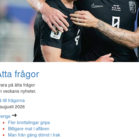
tta frågor
ara på åtta frågor
 veckans nyheter.
 till frågorna
augusti 2026
erige
Fler brottslingar grips
Billigare mat i affären
Man från gäng dömd i Irak