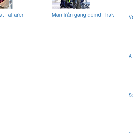
at i affären
Man från gäng dömd i Irak
Vä
Al
Sp