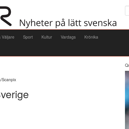
Sö
a Väljare
Sport
Kultur
Vardags
Krönika
Q
la/Scanpix
Sverige