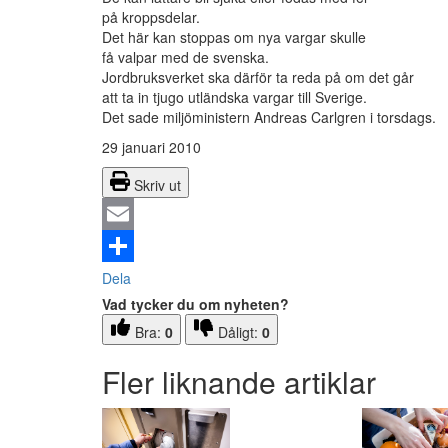
på kroppsdelar.
Det här kan stoppas om nya vargar skulle
få valpar med de svenska.
Jordbruksverket ska därför ta reda på om det går
att ta in tjugo utländska vargar till Sverige.
Det sade miljöministern Andreas Carlgren i torsdags.
29 januari 2010
Skriv ut
Email
Dela
Vad tycker du om nyheten?
Bra:
0
Dåligt:
0
Fler liknande artiklar