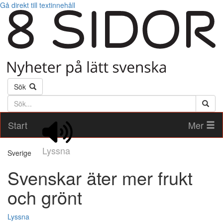
Gå direkt till textinnehåll
Sök
Söktext
Start
Mer
Lyssna
Sverige
Svenskar äter mer frukt
och grönt
Lyssna