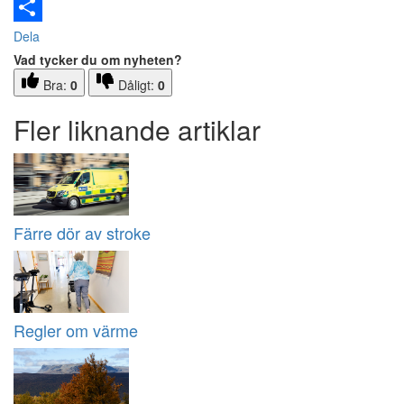
Email
Dela
Vad tycker du om nyheten?
Bra:
0
Dåligt:
0
Fler liknande artiklar
Färre dör av stroke
Regler om värme