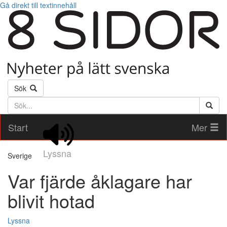
Gå direkt till textinnehåll
Sök
Söktext
Start
Mer
Lyssna
Sverige
Var fjärde åklagare har
blivit hotad
Lyssna