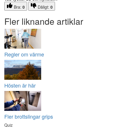
Bra:
0
Dåligt:
0
Fler liknande artiklar
Regler om värme
Hösten är här
Fler brottslingar grips
Quiz