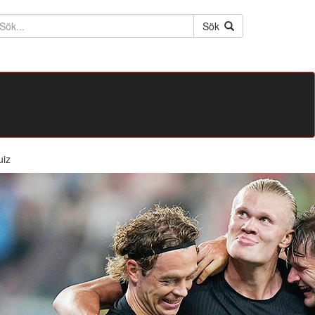
ktext
Sök
uiz