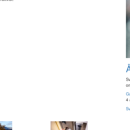
Å
Sv
om
Gå
4 
Sv