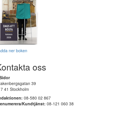
adda ner boken
Kontakta oss
Sidor
rakenbergsgatan 39
17 41 Stockholm
edaktionen:
08-580 02 867
renumerera/Kundtjänst:
08-121 060 38