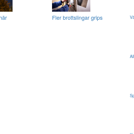
här
Fler brottslingar grips
Vä
Al
Sp