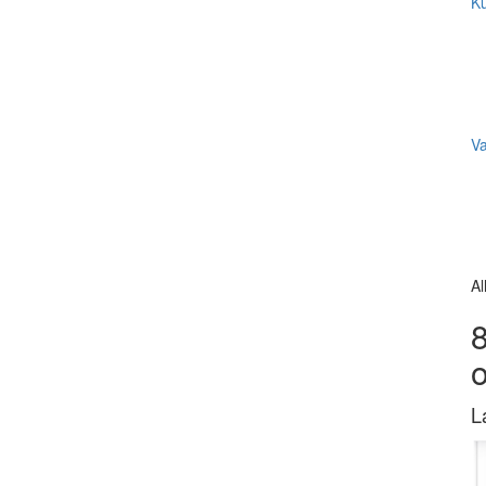
Ku
V
Al
8
L