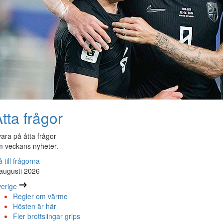
tta frågor
ara på åtta frågor
 veckans nyheter.
 till frågorna
augusti 2026
erige
Regler om värme
Hösten är här
Fler brottslingar grips