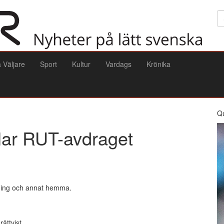
Sö
a Väljare
Sport
Kultur
Vardags
Krönika
Q
llar RUT-avdraget
sning och annat hemma.
ättvist.