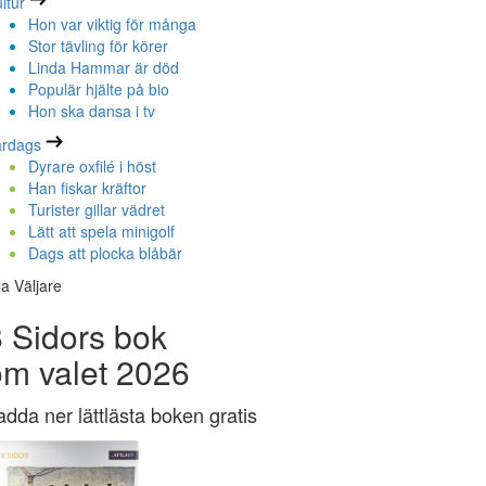
ltur
Hon var viktig för många
Stor tävling för körer
Linda Hammar är död
Populär hjälte på bio
Hon ska dansa i tv
ardags
Dyrare oxfilé i höst
Han fiskar kräftor
Turister gillar vädret
Lätt att spela minigolf
Dags att plocka blåbär
la Väljare
 Sidors bok
om valet 2026
adda ner lättlästa boken gratis