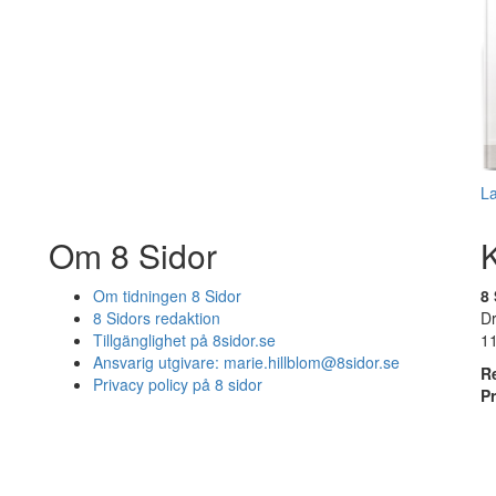
L
Om 8 Sidor
Om tidningen 8 Sidor
8 
8 Sidors redaktion
D
Tillgänglighet på 8sidor.se
1
Ansvarig utgivare:
marie.hillblom@8sidor.se
R
Privacy policy på 8 sidor
P