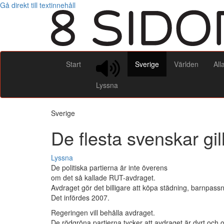
Gå direkt till textinnehåll
Start
Sverige
Världen
All
Lyssna
Sverige
De flesta svenskar gi
Lyssna
De politiska partierna är inte överens
om det så kallade RUT-avdraget.
Avdraget gör det billigare att köpa städning, barnpas
Det infördes 2007.
Regeringen vill behålla avdraget.
De rödgröna partierna tycker att avdraget är dyrt och or