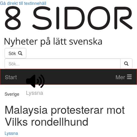
Gå direkt till textinnehåll
Sök
Söktext
Start
Mer
Lyssna
Sverige
Malaysia protesterar mot
Vilks rondellhund
Lyssna