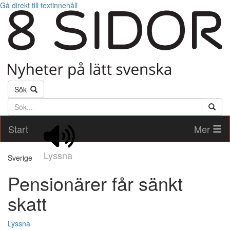
Gå direkt till textinnehåll
Sök
Söktext
Start
Mer
Lyssna
Sverige
Pensionärer får sänkt
skatt
Lyssna