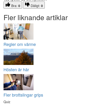
Bra:
0
Dåligt:
0
Fler liknande artiklar
Regler om värme
Hösten är här
Fler brottslingar grips
Quiz