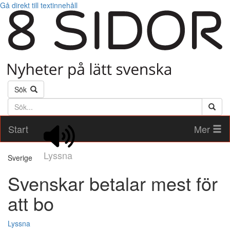
Gå direkt till textinnehåll
Sök
Söktext
Start
Mer
Lyssna
Sverige
Svenskar betalar mest för
att bo
Lyssna