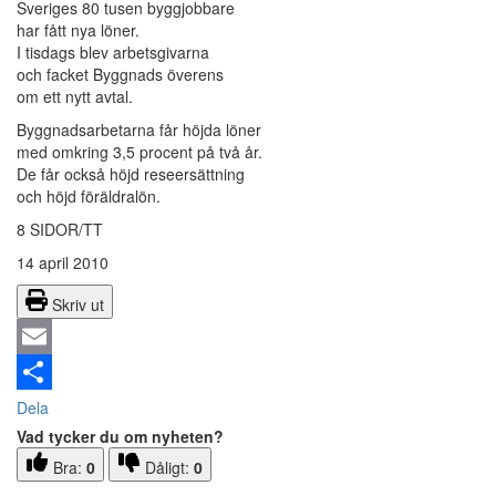
Sveriges 80 tusen byggjobbare
har fått nya löner.
I tisdags blev arbetsgivarna
och facket Byggnads överens
om ett nytt avtal.
Byggnadsarbetarna får höjda löner
med omkring 3,5 procent på två år.
De får också höjd reseersättning
och höjd föräldralön.
8 SIDOR/TT
14 april 2010
Skriv ut
Email
Dela
Vad tycker du om nyheten?
Bra:
0
Dåligt:
0