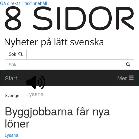
Gå direkt till textinnehåll
Sök
Söktext
Start
Mer
Lyssna
Sverige
Byggjobbarna får nya
löner
Lyssna