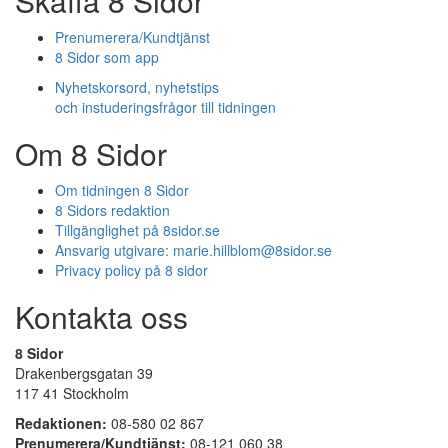
Skaffa 8 Sidor
Prenumerera/Kundtjänst
8 Sidor som app
Nyhetskorsord, nyhetstips
och instuderingsfrågor till tidningen
Om 8 Sidor
Om tidningen 8 Sidor
8 Sidors redaktion
Tillgänglighet på 8sidor.se
Ansvarig utgivare:
marie.hillblom@8sidor.se
Privacy policy på 8 sidor
Kontakta oss
8 Sidor
Drakenbergsgatan 39
117 41 Stockholm
Redaktionen:
08-580 02 867
Prenumerera/Kundtjänst:
08-121 060 38