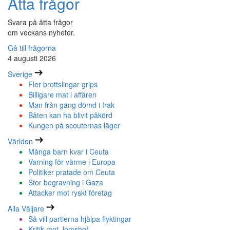
Åtta frågor
Svara på åtta frågor
om veckans nyheter.
Gå till frågorna
4 augusti 2026
Sverige
Fler brottslingar grips
Billigare mat i affären
Man från gäng dömd i Irak
Båten kan ha blivit påkörd
Kungen på scouternas läger
Världen
Många barn kvar i Ceuta
Varning för värme i Europa
Politiker pratade om Ceuta
Stor begravning i Gaza
Attacker mot ryskt företag
Alla Väljare
Så vill partierna hjälpa flyktingar
Kritik mot Jomshof