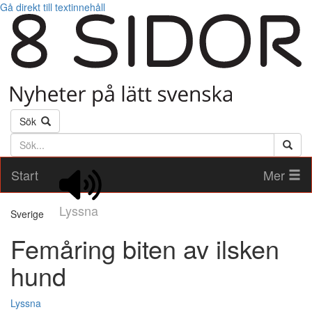
Gå direkt till textinnehåll
Sök
Söktext
Start
Mer
Lyssna
Sverige
Femåring biten av ilsken
hund
Lyssna