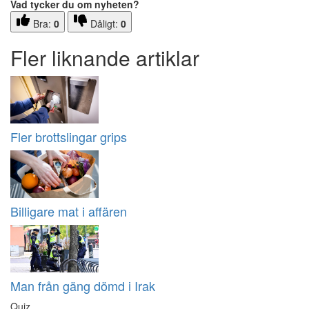
Vad tycker du om nyheten?
Bra:
0
Dåligt:
0
Fler liknande artiklar
Fler brottslingar grips
Billigare mat i affären
Man från gäng dömd i Irak
Quiz