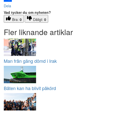
Dela
Vad tycker du om nyheten?
Bra:
0
Dåligt:
0
Fler liknande artiklar
Man från gäng dömd i Irak
Båten kan ha blivit påkörd