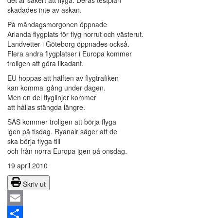
det är säkert att flyga. Deras testplan
skadades inte av askan.
På måndagsmorgonen öppnade
Arlanda flygplats för flyg norrut och västerut.
Landvetter i Göteborg öppnades också.
Flera andra flygplatser i Europa kommer
troligen att göra likadant.
EU hoppas att hälften av flygtrafiken
kan komma igång under dagen.
Men en del flyglinjer kommer
att hållas stängda längre.
SAS kommer troligen att börja flyga
igen på tisdag. Ryanair säger att de
ska börja flyga till
och från norra Europa igen på onsdag.
19 april 2010
Skriv ut
Email