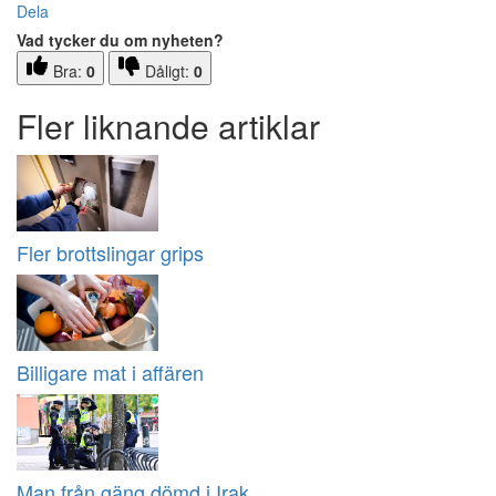
Dela
Vad tycker du om nyheten?
Bra:
0
Dåligt:
0
Fler liknande artiklar
Fler brottslingar grips
Billigare mat i affären
Man från gäng dömd i Irak