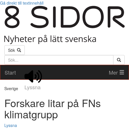
Gå direkt till textinnehåll
Sök
Söktext
Start
Mer
Lyssna
Sverige
Forskare litar på FNs
klimatgrupp
Lyssna