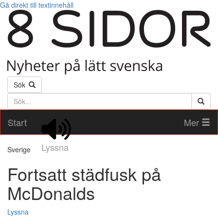
Gå direkt till textinnehåll
Sök
Söktext
Start
Mer
Lyssna
Sverige
Fortsatt städfusk på
McDonalds
Lyssna