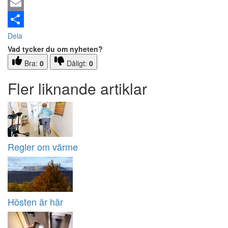
Email
Dela
Vad tycker du om nyheten?
Bra:
0
Dåligt:
0
Fler liknande artiklar
Regler om värme
Hösten är här