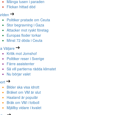
Många tusen i paraden
Flickan hittad död
rlden
Politiker pratade om Ceuta
Stor begravning i Gaza
Attacker mot ryskt företag
Europas floder torkar
Minst 72 döda i Ceuta
la Väljare
Kritik mot Jomshof
Politiker reser i Sverige
Färre assistenter
Så vill partierna rädda klimatet
Nu börjar valet
ort
Bilder ska visa idrott
Bråket om VM är slut
Haaland är populär
Bråk om VM i fotboll
Mjällby vidare i kvalet