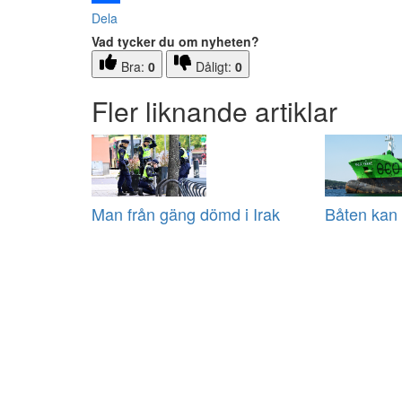
Dela
Vad tycker du om nyheten?
Bra:
0
Dåligt:
0
Fler liknande artiklar
Man från gäng dömd i Irak
Båten kan 