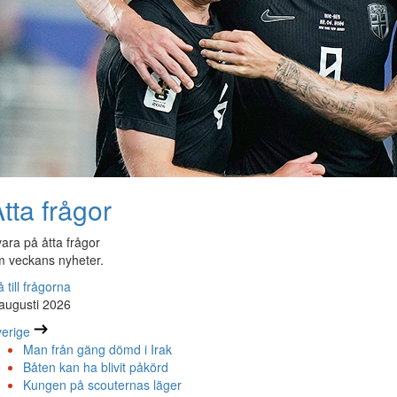
tta frågor
ara på åtta frågor
 veckans nyheter.
 till frågorna
augusti 2026
erige
Man från gäng dömd i Irak
Båten kan ha blivit påkörd
Kungen på scouternas läger