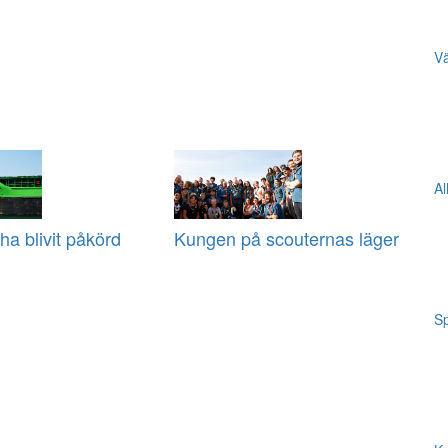
Vä
Al
ha blivit påkörd
Kungen på scouternas läger
Sp