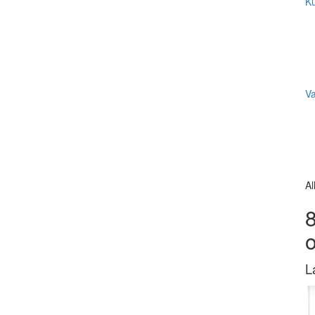
Ku
V
Al
8
L