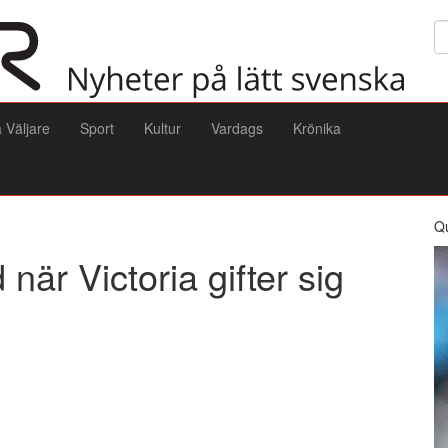
Sö
a Väljare
Sport
Kultur
Vardags
Krönika
Q
 när Victoria gifter sig