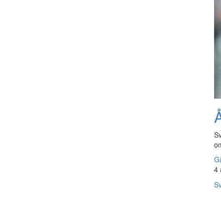
Å
Sv
om
Gå
4 
Sv