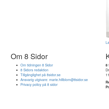
L
Om 8 Sidor
Om tidningen 8 Sidor
8 
8 Sidors redaktion
D
Tillgänglighet på 8sidor.se
1
Ansvarig utgivare:
marie.hillblom@8sidor.se
R
Privacy policy på 8 sidor
P