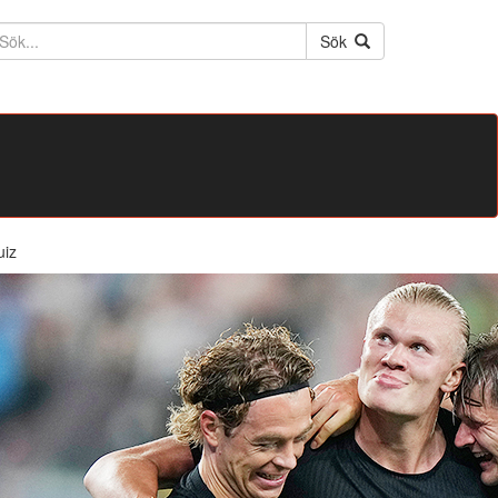
ktext
Sök
uiz