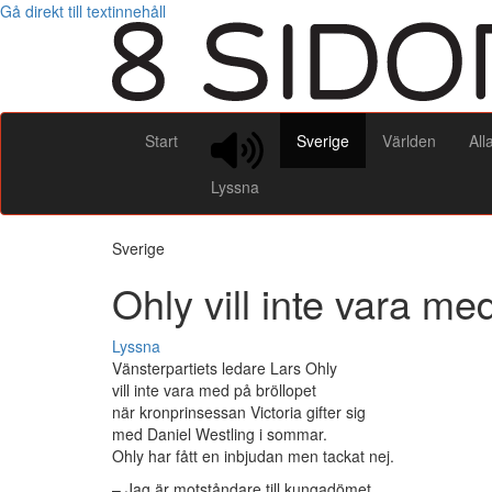
Gå direkt till textinnehåll
Start
Sverige
Världen
All
Lyssna
Sverige
Ohly vill inte vara med
Lyssna
Vänsterpartiets ledare Lars Ohly
vill inte vara med på bröllopet
när kronprinsessan Victoria gifter sig
med Daniel Westling i sommar.
Ohly har fått en inbjudan men tackat nej.
– Jag är motståndare till kungadömet.