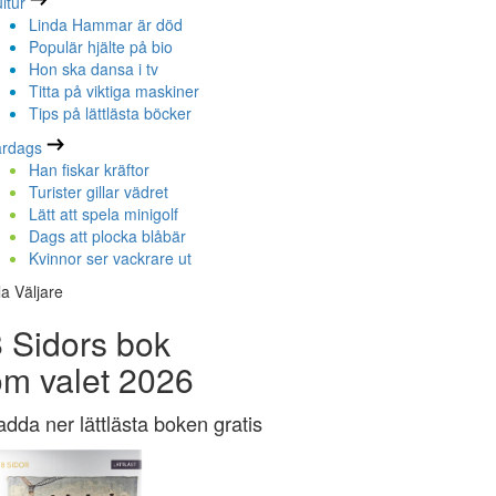
ltur
Linda Hammar är död
Populär hjälte på bio
Hon ska dansa i tv
Titta på viktiga maskiner
Tips på lättlästa böcker
ardags
Han fiskar kräftor
Turister gillar vädret
Lätt att spela minigolf
Dags att plocka blåbär
Kvinnor ser vackrare ut
la Väljare
 Sidors bok
om valet 2026
adda ner lättlästa boken gratis