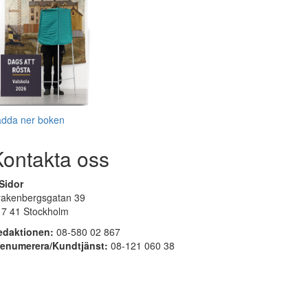
adda ner boken
Kontakta oss
Sidor
rakenbergsgatan 39
17 41 Stockholm
edaktionen:
08-580 02 867
renumerera/Kundtjänst:
08-121 060 38