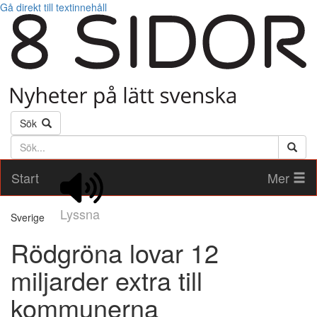
Gå direkt till textinnehåll
Sök
Söktext
Start
Mer
Lyssna
Sverige
Rödgröna lovar 12
miljarder extra till
kommunerna