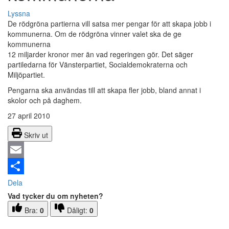
Lyssna
De rödgröna partierna vill satsa mer pengar för att skapa jobb i
kommunerna. Om de rödgröna vinner valet ska de ge
kommunerna
12 miljarder kronor mer än vad regeringen gör. Det säger
partiledarna för Vänsterpartiet, Socialdemokraterna och
Miljöpartiet.
Pengarna ska användas till att skapa fler jobb, bland annat i
skolor och på daghem.
27 april 2010
Skriv ut
Email
Dela
Vad tycker du om nyheten?
Bra:
0
Dåligt:
0