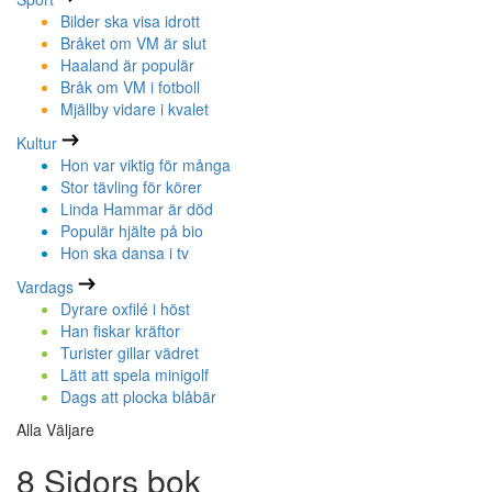
Bilder ska visa idrott
Bråket om VM är slut
Haaland är populär
Bråk om VM i fotboll
Mjällby vidare i kvalet
Kultur
Hon var viktig för många
Stor tävling för körer
Linda Hammar är död
Populär hjälte på bio
Hon ska dansa i tv
Vardags
Dyrare oxfilé i höst
Han fiskar kräftor
Turister gillar vädret
Lätt att spela minigolf
Dags att plocka blåbär
Alla Väljare
8 Sidors bok