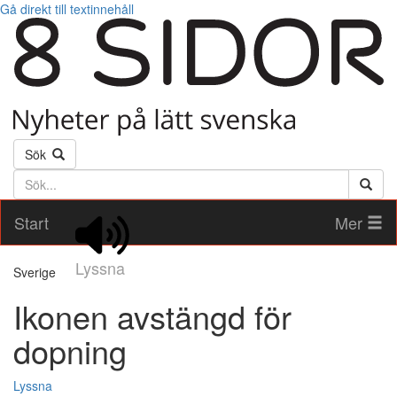
Gå direkt till textinnehåll
Sök
Söktext
Start
Mer
Lyssna
Sverige
Ikonen avstängd för
dopning
Lyssna