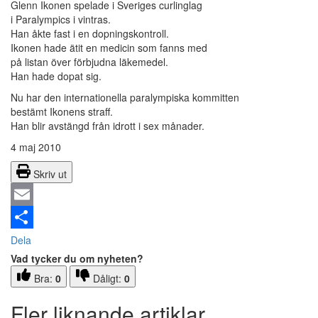
Glenn Ikonen spelade i Sveriges curlinglag
i Paralympics i vintras.
Han åkte fast i en dopningskontroll.
Ikonen hade ätit en medicin som fanns med
på listan över förbjudna läkemedel.
Han hade dopat sig.
Nu har den internationella paralympiska kommitten
bestämt Ikonens straff.
Han blir avstängd från idrott i sex månader.
4 maj 2010
Skriv ut
Email
Dela
Vad tycker du om nyheten?
Bra:
0
Dåligt:
0
Fler liknande artiklar