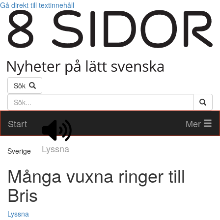
Gå direkt till textinnehåll
Sök
Söktext
Start
Mer
Lyssna
Sverige
Många vuxna ringer till
Bris
Lyssna