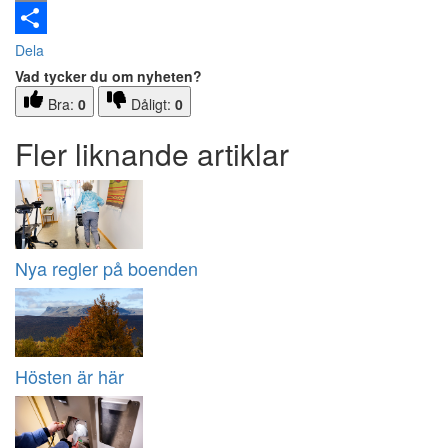
Email
Dela
Vad tycker du om nyheten?
Bra:
0
Dåligt:
0
Fler liknande artiklar
Nya regler på boenden
Hösten är här