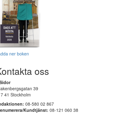
adda ner boken
Kontakta oss
Sidor
rakenbergsgatan 39
17 41 Stockholm
edaktionen:
08-580 02 867
renumerera/Kundtjänst:
08-121 060 38