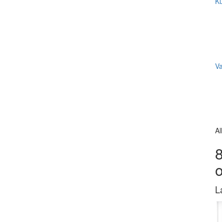
Ku
V
Al
8
L