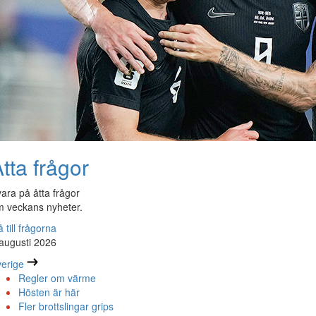
tta frågor
ara på åtta frågor
 veckans nyheter.
 till frågorna
augusti 2026
erige
Regler om värme
Hösten är här
Fler brottslingar grips