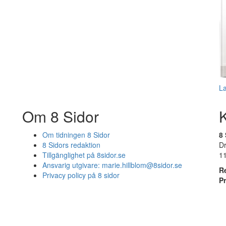
L
Om 8 Sidor
Om tidningen 8 Sidor
8 
8 Sidors redaktion
D
Tillgänglighet på 8sidor.se
1
Ansvarig utgivare:
marie.hillblom@8sidor.se
R
Privacy policy på 8 sidor
P