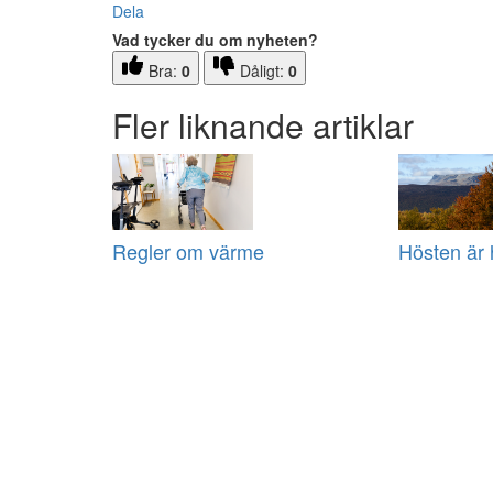
Dela
Vad tycker du om nyheten?
Bra:
0
Dåligt:
0
Fler liknande artiklar
Regler om värme
Hösten är 