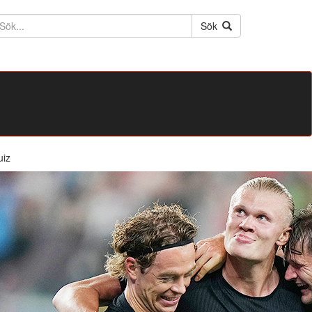
ktext
Sök
uiz