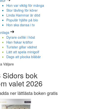
ltur
Hon var viktig för många
Stor tävling för körer
Linda Hammar är död
Populär hjälte på bio
Hon ska dansa i tv
ardags
Dyrare oxfilé i höst
Han fiskar kräftor
Turister gillar vädret
Lätt att spela minigolf
Dags att plocka blåbär
la Väljare
 Sidors bok
om valet 2026
adda ner lättlästa boken gratis