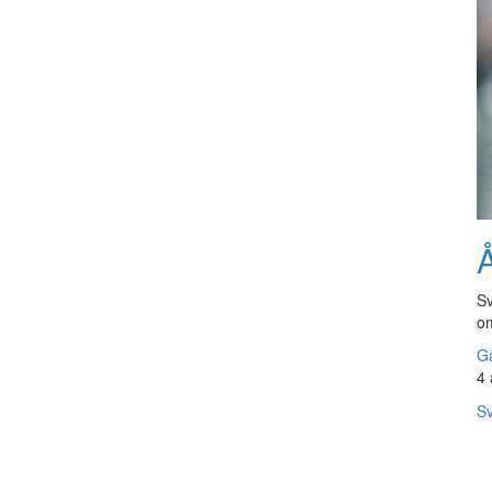
Å
Sv
om
Gå
4 
Sv