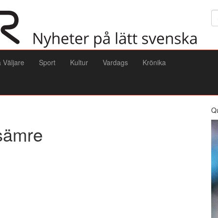
Sö
a Väljare
Sport
Kultur
Vardags
Krönika
Q
sämre