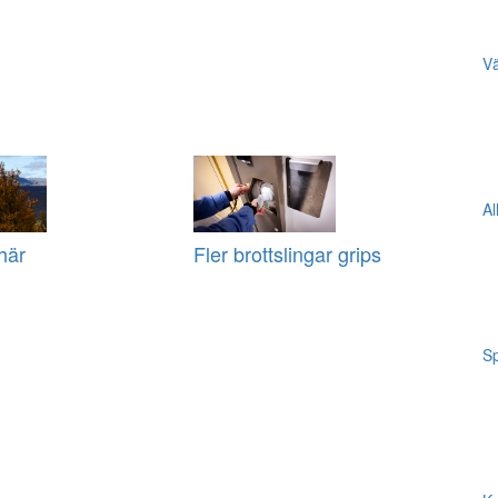
Vä
Al
här
Fler brottslingar grips
Sp