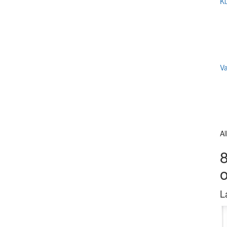
Ku
V
Al
8
L