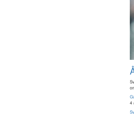
Å
Sv
om
Gå
4 
Sv