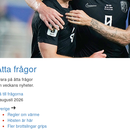
tta frågor
ara på åtta frågor
 veckans nyheter.
 till frågorna
augusti 2026
erige
Regler om värme
Hösten är här
Fler brottslingar grips