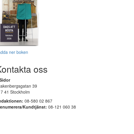
adda ner boken
Kontakta oss
Sidor
rakenbergsgatan 39
17 41 Stockholm
edaktionen:
08-580 02 867
renumerera/Kundtjänst:
08-121 060 38