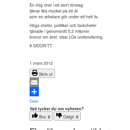
En hög chef i ett stort företag
tjänar lika mycket på ett år
som en arbetare gör under ett helt liv.
Höga chefer, politiker och fackchefer
tjänade i genomsnitt 5,2 miljoner
kronor om året, visar LOs undersökning.
8 SIDOR/TT
1 mars 2012
Skriv ut
Email
Dela
Vad tycker du om nyheten?
Bra:
0
Dåligt:
0