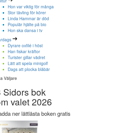
ltur
Hon var viktig för många
Stor tävling för körer
Linda Hammar är död
Populär hjälte på bio
Hon ska dansa i tv
ardags
Dyrare oxfilé i höst
Han fiskar kräftor
Turister gillar vädret
Lätt att spela minigolf
Dags att plocka blåbär
la Väljare
 Sidors bok
om valet 2026
adda ner lättlästa boken gratis