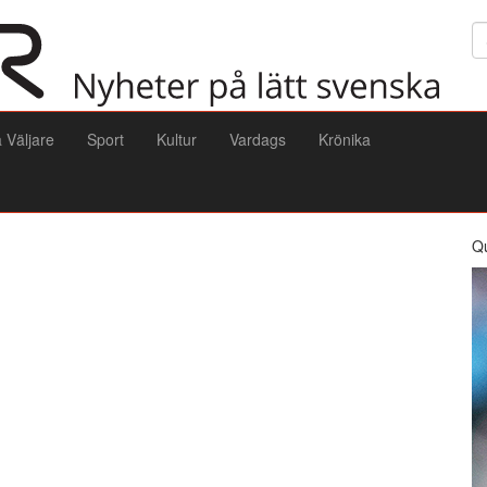
Sö
a Väljare
Sport
Kultur
Vardags
Krönika
Q