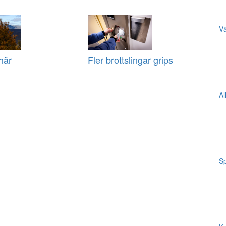
Vä
här
Fler brottslingar grips
Al
Sp