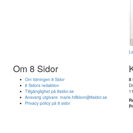
L
Om 8 Sidor
Om tidningen 8 Sidor
8 
8 Sidors redaktion
D
Tillgänglighet på 8sidor.se
1
Ansvarig utgivare:
marie.hillblom@8sidor.se
R
Privacy policy på 8 sidor
P