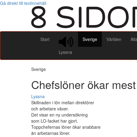
Gå direkt till textinnehåll
Start
Sverige
Världen
All
Lyssna
Sverige
Chefslöner ökar mest
Lyssna
Skillnaden i lön mellan direktörer
och arbetare växer.
Det visar en ny undersökning
som LO-facket har gjort.
Toppchefernas löner ökar snabbare
än arbetarnas löner.