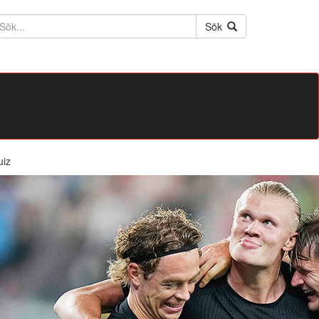
ktext
Sök
uiz