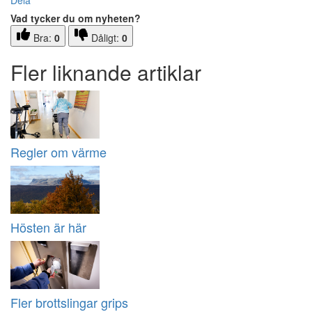
Dela
Vad tycker du om nyheten?
Bra:
0
Dåligt:
0
Fler liknande artiklar
Regler om värme
Hösten är här
Fler brottslingar grips