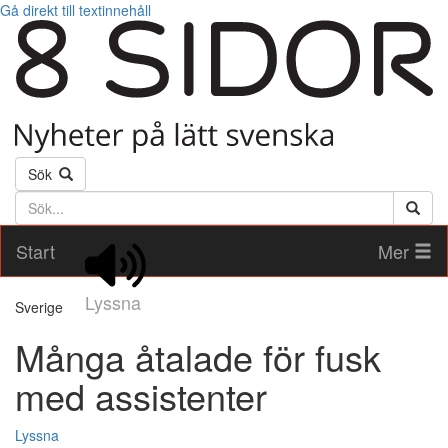
Gå direkt till textinnehåll
Sök
Söktext
Start
Mer
Lyssna
Sverige
Många åtalade för fusk
med assistenter
Lyssna