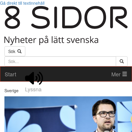
Gå direkt till textinnehåll
Sök
Söktext
Start
Mer
Lyssna
Sverige