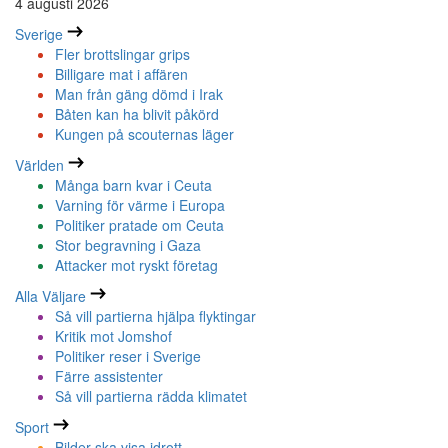
4 augusti 2026
Sverige
Fler brottslingar grips
Billigare mat i affären
Man från gäng dömd i Irak
Båten kan ha blivit påkörd
Kungen på scouternas läger
Världen
Många barn kvar i Ceuta
Varning för värme i Europa
Politiker pratade om Ceuta
Stor begravning i Gaza
Attacker mot ryskt företag
Alla Väljare
Så vill partierna hjälpa flyktingar
Kritik mot Jomshof
Politiker reser i Sverige
Färre assistenter
Så vill partierna rädda klimatet
Sport
Bilder ska visa idrott