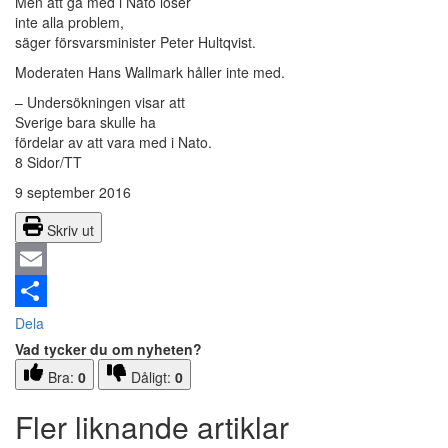
Men att gå med i Nato löser
inte alla problem,
säger försvarsminister Peter Hultqvist.
Moderaten Hans Wallmark håller inte med.
– Undersökningen visar att
Sverige bara skulle ha
fördelar av att vara med i Nato.
8 Sidor/TT
9 september 2016
Skriv ut
Email
Dela
Vad tycker du om nyheten?
Bra:
0
Dåligt:
0
Fler liknande artiklar