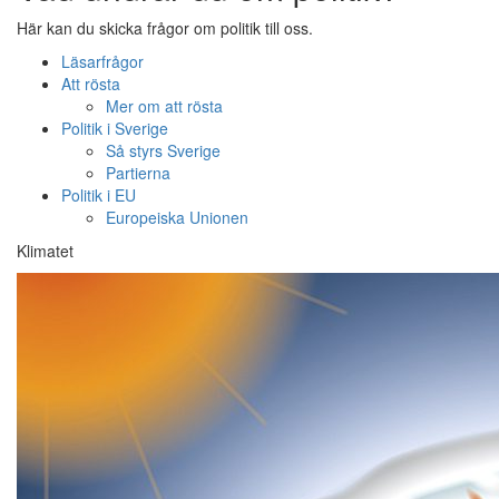
Här kan du skicka frågor om politik till oss.
Läsarfrågor
Att rösta
Mer om att rösta
Politik i Sverige
Så styrs Sverige
Partierna
Politik i EU
Europeiska Unionen
Klimatet