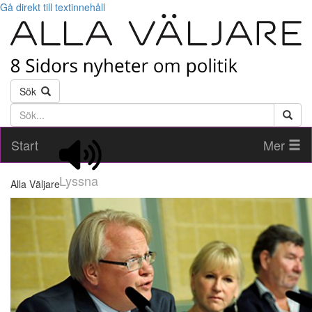
Gå direkt till textinnehåll
Sök
Söktext
Start
Mer
Lyssna
Alla Väljare