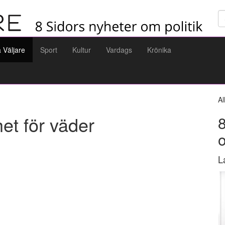
Sö
a Väljare
Sport
Kultur
Vardags
Krönika
Al
et för väder
8
L