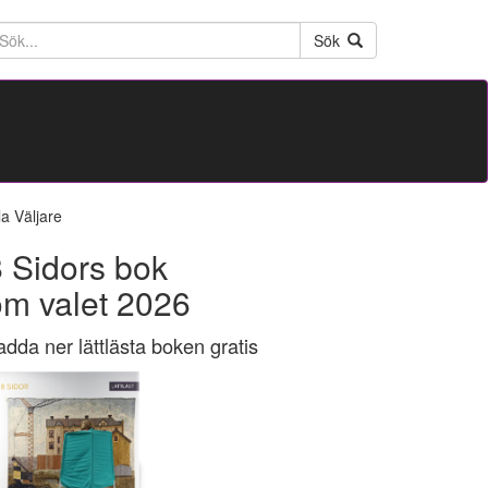
ktext
Sök
la Väljare
 Sidors bok
om valet 2026
adda ner lättlästa boken gratis