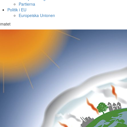
Partierna
Politik i EU
Europeiska Unionen
imatet