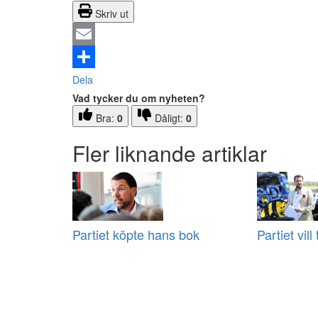
Skriv ut
Email
Dela
Vad tycker du om nyheten?
Bra:
0
Dåligt:
0
Fler liknande artiklar
Partiet köpte hans bok
Partiet vill