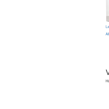
L
Al
V
Hä