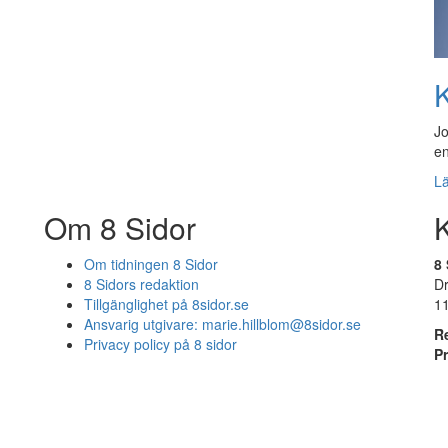
K
Jo
en
L
Om 8 Sidor
Om tidningen 8 Sidor
8 
8 Sidors redaktion
D
Tillgänglighet på 8sidor.se
1
Ansvarig utgivare:
marie.hillblom@8sidor.se
R
Privacy policy på 8 sidor
P