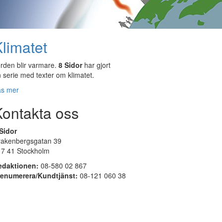
limatet
rden blir varmare.
8 Sidor
har gjort
 serie med texter om klimatet.
äs mer
Kontakta oss
Sidor
rakenbergsgatan 39
17 41 Stockholm
edaktionen:
08-580 02 867
renumerera/Kundtjänst:
08-121 060 38