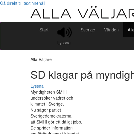
Gå direkt till textinnehåll
Start
Sverige
Världen
All
Lyssna
Alla Väljare
SD klagar på myndigh
Lyssna
Myndigheten SMHI
undersöker vädret och
klimatet i Sverige.
Nu säger partiet
Sverigedemokraterna
att SMHI gör ett dåligt jobb.
De sprider information
om förändringar i klimatet