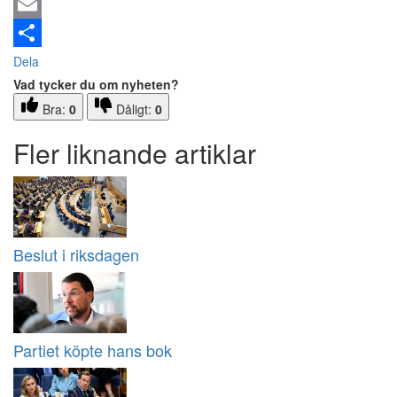
Email
Dela
Vad tycker du om nyheten?
Bra:
0
Dåligt:
0
Fler liknande artiklar
Beslut i riksdagen
Partiet köpte hans bok