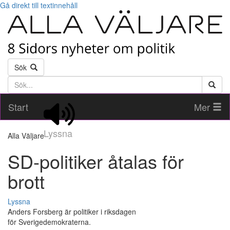
Gå direkt till textinnehåll
Sök
Söktext
Start
Mer
Lyssna
Alla Väljare
SD-politiker åtalas för
brott
Lyssna
Anders Forsberg är politiker i riksdagen
för Sverigedemokraterna.