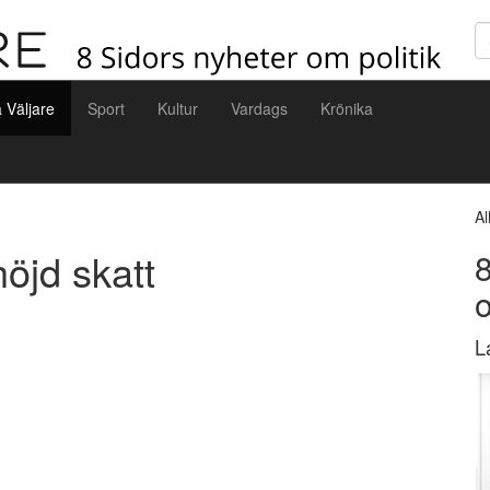
Sö
a Väljare
Sport
Kultur
Vardags
Krönika
Al
höjd skatt
8
L