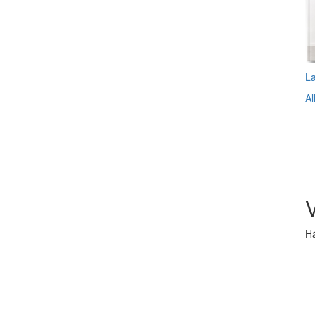
L
Al
V
Hä