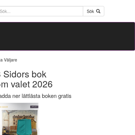
ktext
Sök
la Väljare
 Sidors bok
om valet 2026
adda ner lättlästa boken gratis