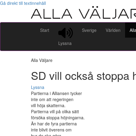
Gå direkt till textinnehåll
Start
Sverige
Världen
All
Lyssna
Alla Väljare
SD vill också stoppa 
Lyssna
Partierna i Alliansen tycker
inte om att regeringen
vill höja skatterna.
Partierna vill på olika sätt
försöka stoppa höjningarna.
Än har de fyra partierna
inte blivit överens om
hur de ska göra.