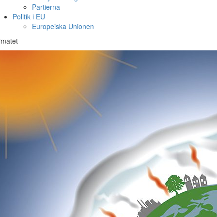
Partierna
Politik i EU
Europeiska Unionen
imatet