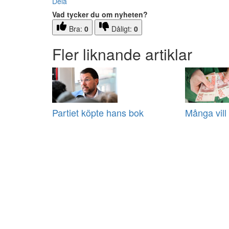
Dela
Vad tycker du om nyheten?
Bra:
0
Dåligt:
0
Fler liknande artiklar
Partiet köpte hans bok
Många vill 