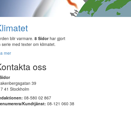
limatet
rden blir varmare.
8 Sidor
har gjort
 serie med texter om klimatet.
äs mer
Kontakta oss
Sidor
rakenbergsgatan 39
17 41 Stockholm
edaktionen:
08-580 02 867
renumerera/Kundtjänst:
08-121 060 38