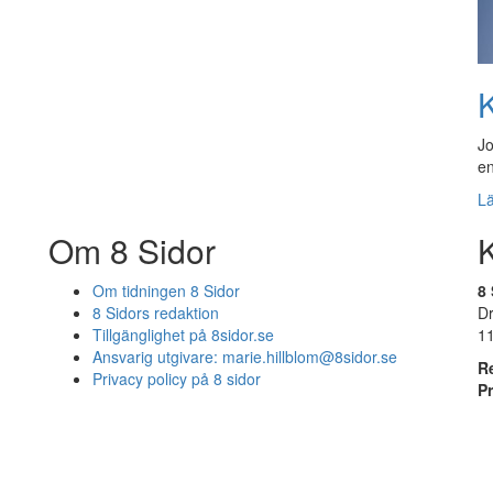
K
Jo
en
L
Om 8 Sidor
Om tidningen 8 Sidor
8 
8 Sidors redaktion
D
Tillgänglighet på 8sidor.se
1
Ansvarig utgivare:
marie.hillblom@8sidor.se
R
Privacy policy på 8 sidor
P