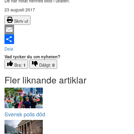
De har hittat hennes blod i ubåten.
23 augusti 2017
Skriv ut
Email
Dela
Vad tycker du om nyheten?
Bra:
1
Dåligt:
0
Fler liknande artiklar
Svensk polis död