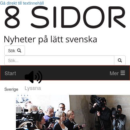
Gå direkt till textinnehåll
Sök
Söktext
Start
Mer
Lyssna
Sverige