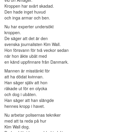
vid ön Amager.
Kroppen har svårt skadad.
Den hade inget huvud
och inga armar och ben.
Nu har experter undersökt
kroppen.
De säger att det är den
svenska journalisten Kim Wall.
Hon försvann för två veckor sedan
när hon åkte ubåt med
en känd uppfinnare från Danmark.
Mannen är misstänkt för
att ha dödat kvinnan.
Han säger själv att hon
råkade ut för en olycka
och dog i ubåten.
Han säger att han slängde
hennes kropp i havet.
Nu arbetar polisernas tekniker
med att ta reda på hur
Kim Wall dog.