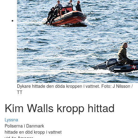
Dykare hittade den döda kroppen i vattnet. Foto: J Nilsson /
TT
Kim Walls kropp hittad
Lyssna
Poliserna i Danmark
hittade en död kropp i vattnet