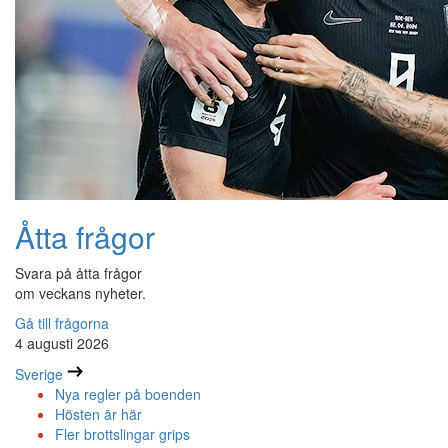
Åtta frågor
Svara på åtta frågor
om veckans nyheter.
Gå till frågorna
4 augusti 2026
Sverige
Nya regler på boenden
Hösten är här
Fler brottslingar grips