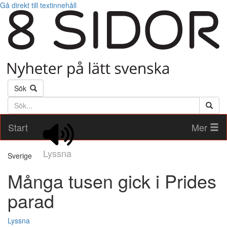
Gå direkt till textinnehåll
Sök
Söktext
Start
Mer
Lyssna
Sverige
Många tusen gick i Prides
parad
Lyssna