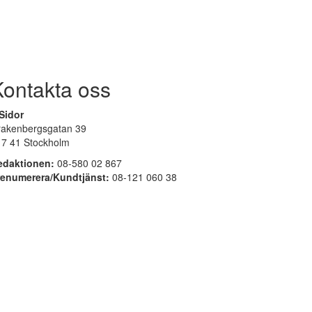
Kontakta oss
Sidor
rakenbergsgatan 39
17 41 Stockholm
edaktionen:
08-580 02 867
renumerera/Kundtjänst:
08-121 060 38