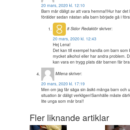
20 mars, 2020 kl. 12:10
Barn mår dåligt av att vara hemma!!Hur har det k
förälder sedan nästan alla barn började gå i förs
8 Sidor
Redaktör
skriver:
20 mars, 2020 kl. 12:43
Hej Lena!
Det kan till exempel handla om barn som bl
mycket alkohol eller har andra problem. Då
kan vara en trygg plats där barnen får bra
Milena
skriver:
20 mars, 2020 kl. 17:19
Men om jag får säga sin åsikt-många barn och u
situation är dåligt verkligen!Samhälle måste där
lite unga som mår bra!!
Fler liknande artiklar