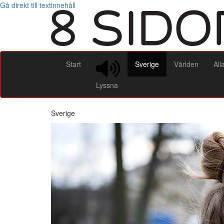
Gå direkt till textinnehåll
Start
Sverige
Världen
All
Lyssna
Sverige