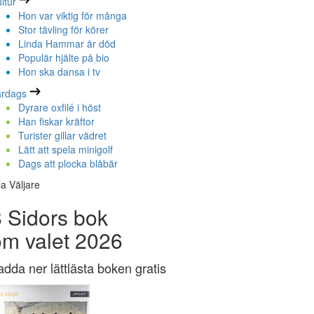
ltur
Hon var viktig för många
Stor tävling för körer
Linda Hammar är död
Populär hjälte på bio
Hon ska dansa i tv
ardags
Dyrare oxfilé i höst
Han fiskar kräftor
Turister gillar vädret
Lätt att spela minigolf
Dags att plocka blåbär
la Väljare
 Sidors bok
om valet 2026
adda ner lättlästa boken gratis