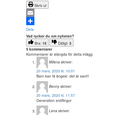
Skriv ut
Email
Dela
Vad tycker du om nyheten?
Bra:
15
Dåligt:
3
5 kommentarer
Kommentarer är stängda för detta inlägg.
Milena
skriver:
20 mars, 2020 kl. 10:01
Barn kan få ångest -det är sant!!
Benny
skriver:
20 mars, 2020 kl. 11:57
Generation snöflingor
Lena
skriver: