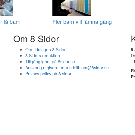
r få barn
Fler barn vill lämna gäng
Om 8 Sidor
Om tidningen 8 Sidor
8 
8 Sidors redaktion
D
Tillgänglighet på 8sidor.se
1
Ansvarig utgivare:
marie.hillblom@8sidor.se
R
Privacy policy på 8 sidor
P