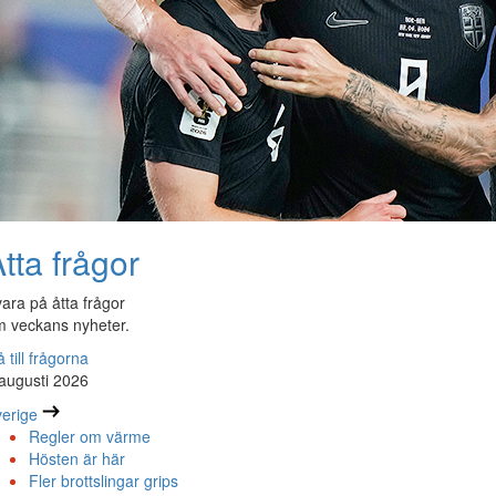
tta frågor
ara på åtta frågor
 veckans nyheter.
 till frågorna
augusti 2026
erige
Regler om värme
Hösten är här
Fler brottslingar grips