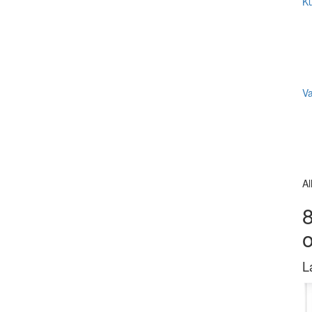
Ku
V
Al
8
L