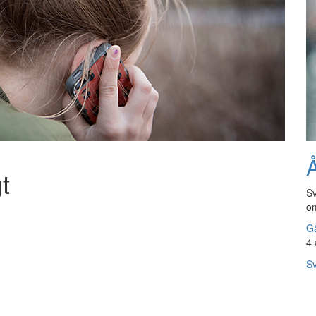
Å
t
Sv
om
Gå
4 
Sv