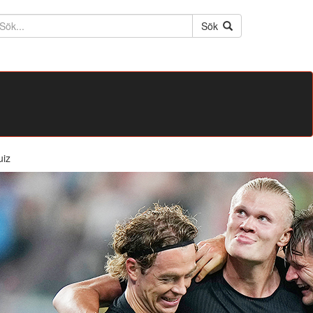
ktext
Sök
uiz