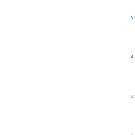
Vä
Al
Sp