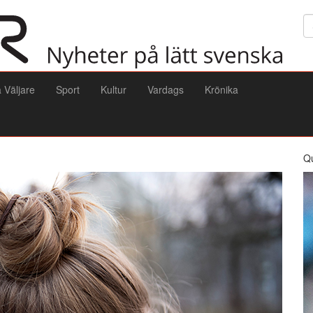
Sö
a Väljare
Sport
Kultur
Vardags
Krönika
Q