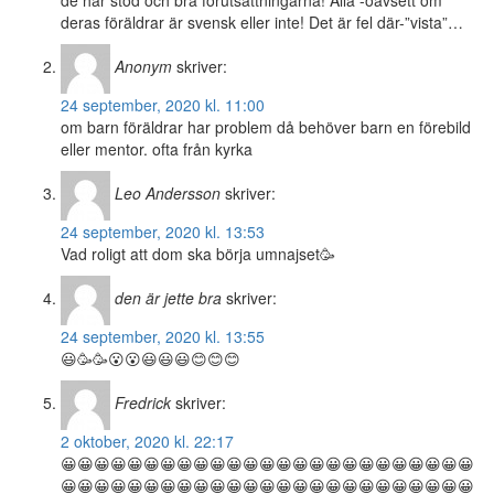
de har stöd och bra förutsättningarna! Alla -oavsett om
deras föräldrar är svensk eller inte! Det är fel där-”vista”…
Anonym
skriver:
24 september, 2020 kl. 11:00
om barn föräldrar har problem då behöver barn en förebild
eller mentor. ofta från kyrka
Leo Andersson
skriver:
24 september, 2020 kl. 13:53
Vad roligt att dom ska börja umnajset🥳
den är jette bra
skriver:
24 september, 2020 kl. 13:55
😃🥳🥳😮😮😃😃😃😊😊😊
Fredrick
skriver:
2 oktober, 2020 kl. 22:17
😀😀😀😀😀😀😀😀😀😀😀😀😀😀😀😀😀😀😀😀😀😀😀😀😀
😀😀😀😀😀😀😀😀😀😀😀😀😀😀😀😀😀😀😀😀😀😀😀😀😀