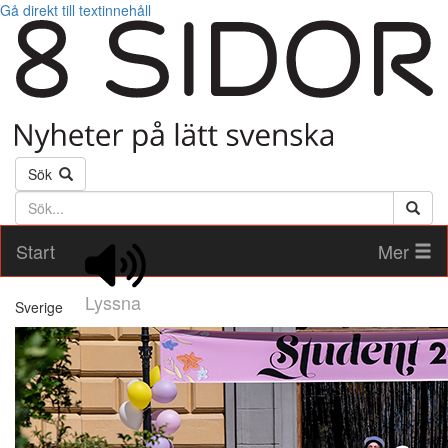
Gå direkt till textinnehåll
Sök
Söktext
Start
Mer
Lyssna
Sverige