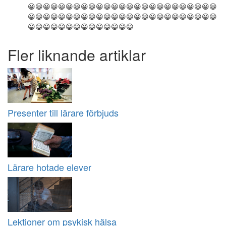
😀😀😀😀😀😀😀😀😀😀😀😀😀😀😀😀😀😀😀😀😀😀😀😀😀
😀😀😀😀😀😀😀😀😀😀😀😀😀😀😀😀😀😀😀😀😀😀😀😀😀
😀😀😀😀😀😀😀😀😀😀😀😀😀😀
Fler liknande artiklar
Presenter till lärare förbjuds
Lärare hotade elever
Lektioner om psykisk hälsa