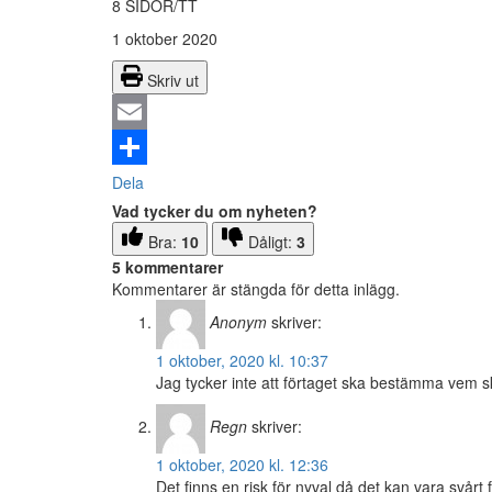
8 SIDOR/TT
1 oktober 2020
Skriv ut
Email
Dela
Vad tycker du om nyheten?
Bra:
10
Dåligt:
3
5 kommentarer
Kommentarer är stängda för detta inlägg.
Anonym
skriver:
1 oktober, 2020 kl. 10:37
Jag tycker inte att förtaget ska bestämma vem sk
Regn
skriver:
1 oktober, 2020 kl. 12:36
Det finns en risk för nyval då det kan vara svårt 