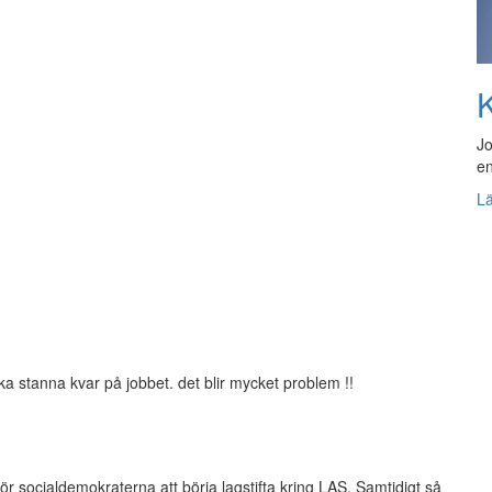
K
Jo
en
L
a stanna kvar på jobbet. det blir mycket problem !!
för socialdemokraterna att börja lagstifta kring LAS. Samtidigt så