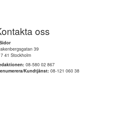
Kontakta oss
Sidor
rakenbergsgatan 39
17 41 Stockholm
edaktionen:
08-580 02 867
renumerera/Kundtjänst:
08-121 060 38