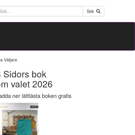
ktext
Sök
la Väljare
 Sidors bok
om valet 2026
adda ner lättlästa boken gratis