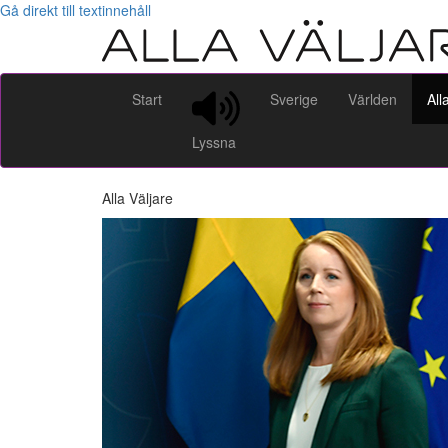
Gå direkt till textinnehåll
Start
Sverige
Världen
All
Lyssna
Alla Väljare