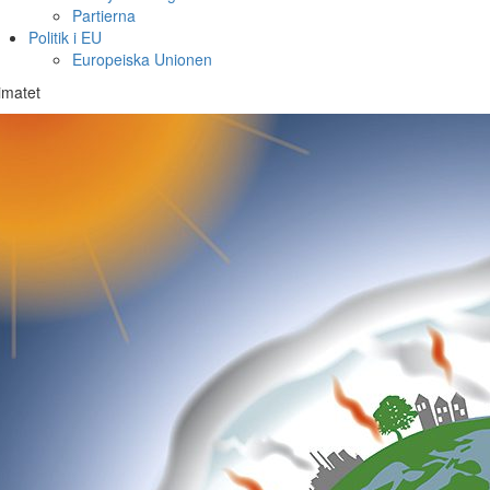
Partierna
Politik i EU
Europeiska Unionen
imatet