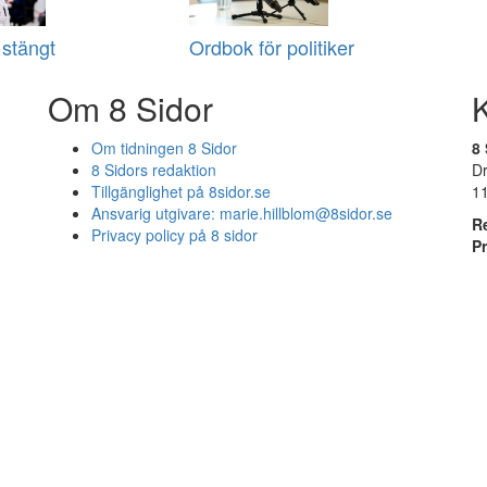
 stängt
Ordbok för politiker
Om 8 Sidor
Om tidningen 8 Sidor
8 
8 Sidors redaktion
D
Tillgänglighet på 8sidor.se
1
Ansvarig utgivare:
marie.hillblom@8sidor.se
R
Privacy policy på 8 sidor
P