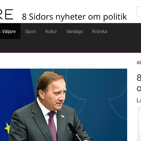
Sö
a Väljare
Sport
Kultur
Vardags
Krönika
Al
8
L