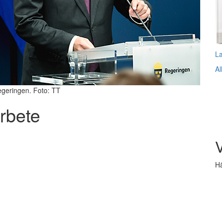
L
Al
regeringen. Foto: TT
arbete
V
Hä