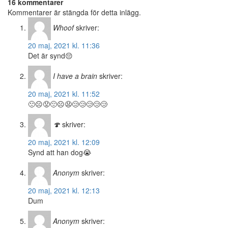
16 kommentarer
Kommentarer är stängda för detta inlägg.
Whoof
skriver:
20 maj, 2021 kl. 11:36
Det är synd😔
I have a brain
skriver:
20 maj, 2021 kl. 11:52
🙁☹️😟😔☹️😧😢😢😢😢😢
🍄
skriver:
20 maj, 2021 kl. 12:09
Synd att han dog😭
Anonym
skriver:
20 maj, 2021 kl. 12:13
Dum
Anonym
skriver: