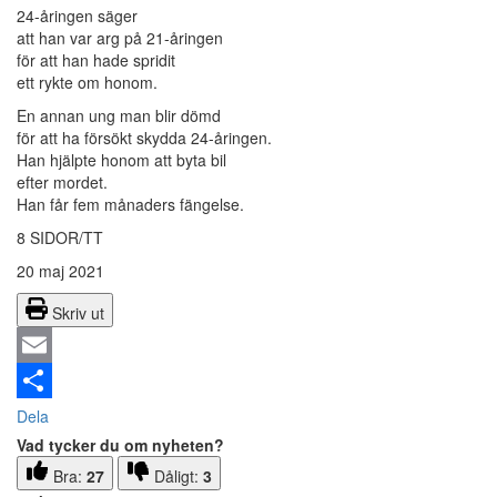
24-åringen säger
att han var arg på 21-åringen
för att han hade spridit
ett rykte om honom.
En annan ung man blir dömd
för att ha försökt skydda 24-åringen.
Han hjälpte honom att byta bil
efter mordet.
Han får fem månaders fängelse.
8 SIDOR/TT
20 maj 2021
Skriv ut
Email
Dela
Vad tycker du om nyheten?
Bra:
27
Dåligt:
3