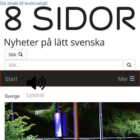
Gå direkt till textinnehåll
Sök
Söktext
Start
Mer
Lyssna
Sverige