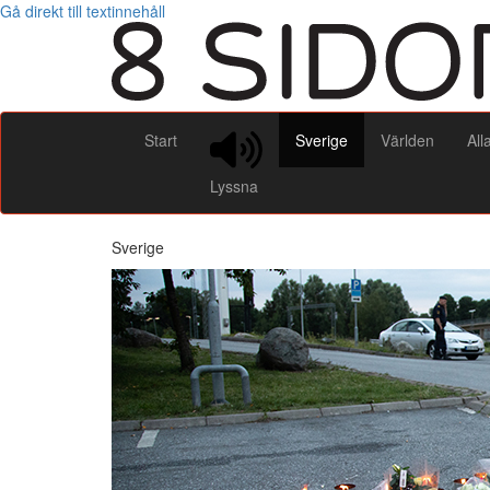
Gå direkt till textinnehåll
Start
Sverige
Världen
All
Lyssna
Sverige