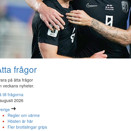
tta frågor
ara på åtta frågor
 veckans nyheter.
 till frågorna
augusti 2026
erige
Regler om värme
Hösten är här
Fler brottslingar grips