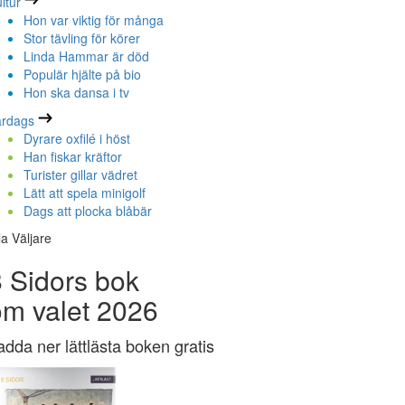
ltur
Hon var viktig för många
Stor tävling för körer
Linda Hammar är död
Populär hjälte på bio
Hon ska dansa i tv
ardags
Dyrare oxfilé i höst
Han fiskar kräftor
Turister gillar vädret
Lätt att spela minigolf
Dags att plocka blåbär
la Väljare
 Sidors bok
om valet 2026
adda ner lättlästa boken gratis