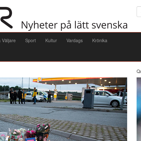
Sö
a Väljare
Sport
Kultur
Vardags
Krönika
Q