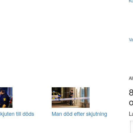
Ku
V
Al
8
juten till döds
Man död efter skjutning
L