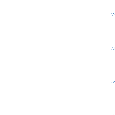
Vä
Al
Sp