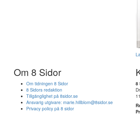
L
Om 8 Sidor
Om tidningen 8 Sidor
8 
8 Sidors redaktion
D
Tillgänglighet på 8sidor.se
1
Ansvarig utgivare:
marie.hillblom@8sidor.se
R
Privacy policy på 8 sidor
P