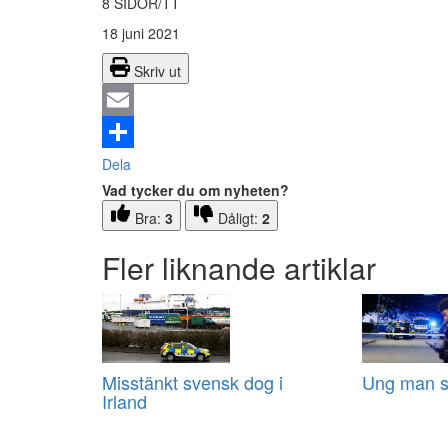
8 SIDOR/TT
18 juni 2021
Skriv ut
Email
Dela
Vad tycker du om nyheten?
Bra:
3
Dåligt:
2
Fler liknande artiklar
Misstänkt svensk dog i
Ung man sk
Irland