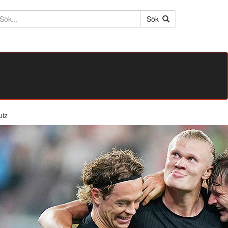
ktext
Sök
uiz