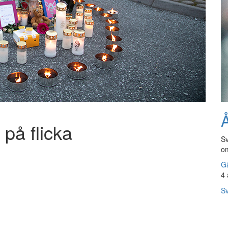
Å
 på flicka
Sv
om
Gå
4 
Sv