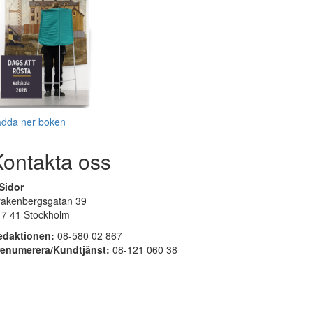
adda ner boken
Kontakta oss
Sidor
rakenbergsgatan 39
17 41 Stockholm
edaktionen:
08-580 02 867
renumerera/Kundtjänst:
08-121 060 38