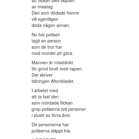
att flickan blev skjuten
av misstag.
Den som dödade henne
vill egentligen
döda någon annan.
Nu har polisen
tagit en person
som de tror har
med mordet att göra.
Mannen är misstänkt
för grovt brott med vapen.
Det skriver
tidningen Aftonbladet.
I arbetet med
att ta fast den
som mördade flickan
grep poliserna två personer
i slutet av förra året.
De personerna har
poliserna släppt fria.