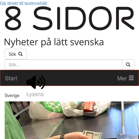
Gå direkt till textinnehåll
Sök
Söktext
Start
Mer
Lyssna
Sverige