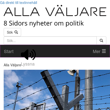
Gå direkt till textinnehåll
Sök
Söktext
Start
Mer
Lyssna
Alla Väljare