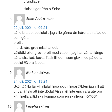
grundlagen.
Hälsningar från 8 Sidor
Anab Abdi
skriver:
22 juli, 2021 kl. 09:21
Jätte bra det beslutat , jag ville gärna än hårdra straffad de
som göra
brott ,
mord, rån, grov misshandel,
våldtäkt eller grovt brott med vapen. jag har väntat länge
såna straffad. tacka Tack till dem som gick med på detta
beslut 🥰 bra jobbat!
Gurkan
skriver:
24 juli, 2021 kl. 13:24
Skönt😊Nu får vi iallafall inga skjutningar😊Men jag vill att
unga lär sig att inte döda! Vissa vill inte ens vara ute om
kriminella alltid ska komma som en skallerorm😤😡😡
Feseha
skriver: