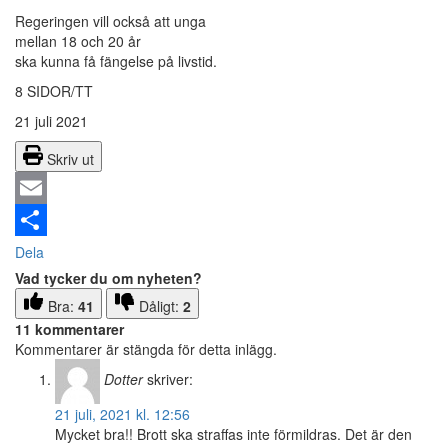
Regeringen vill också att unga
mellan 18 och 20 år
ska kunna få fängelse på livstid.
8 SIDOR/TT
21 juli 2021
Skriv ut
Email
Dela
Vad tycker du om nyheten?
Bra:
41
Dåligt:
2
11 kommentarer
Kommentarer är stängda för detta inlägg.
Dotter
skriver:
21 juli, 2021 kl. 12:56
Mycket bra!! Brott ska straffas inte förmildras. Det är den