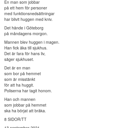
En man som jobbar
på ett hem för personer
med funktionsnedsättningar
har blivit huggen med kniv.
Det hände i Göteborg
på måndagens morgon.
Mannen blev huggen i magen.
Han fick åka till sjukhus.
Det är fara för hans liv,
säger sjukhuset.
Det är en man
som bor på hemmet
som är misstänkt
för att ha huggit.
Poliserna har tagit honom.
Han och mannen
som jobbar på hemmet
ska ha börjat att bråka.
8 SIDOR/TT
13 september 2021