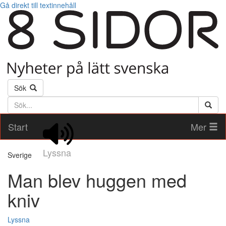
Gå direkt till textinnehåll
Sök
Söktext
Start
Mer
Lyssna
Sverige
Man blev huggen med
kniv
Lyssna