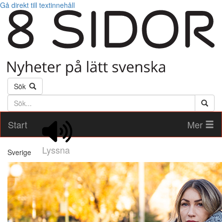
Gå direkt till textinnehåll
Sök
Söktext
Start
Mer
Lyssna
Sverige