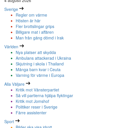
4 augusti 2026
Sverige
Regler om värme
Hösten är här
Fler brottslingar grips
Billigare mat i affären
Man från gäng dömd i Irak
Världen
Nya platser att skydda
Ambulans attackerad i Ukraina
Skjutning i skola i Thailand
Många barn kvar i Ceuta
Varning för värme i Europa
Alla Väljare
Kritik mot Vänsterpartiet
Så vill partierna hjälpa flyktingar
Kritik mot Jomshof
Politiker reser i Sverige
Färre assistenter
Sport
Bilder ska visa idrott