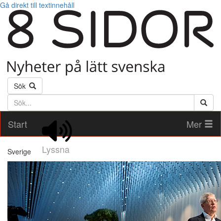
Gå direkt till textinnehåll
Sök
Söktext
Start
Mer
Lyssna
Sverige