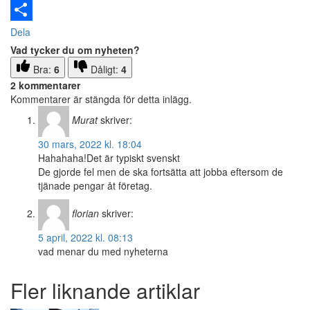
Email
Dela
Vad tycker du om nyheten?
Bra:
6
Dåligt:
4
2 kommentarer
Kommentarer är stängda för detta inlägg.
Murat
skriver:
30 mars, 2022 kl. 18:04
Hahahaha!Det är typiskt svenskt
De gjorde fel men de ska fortsätta att jobba eftersom de
tjänade pengar åt företag.
florian
skriver:
5 april, 2022 kl. 08:13
vad menar du med nyheterna
Fler liknande artiklar