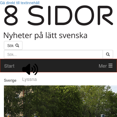
Gå direkt till textinnehåll
Sök
Söktext
Start
Mer
Lyssna
Sverige