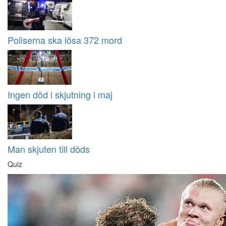
Poliserna ska lösa 372 mord
Ingen död i skjutning i maj
Man skjuten till döds
Quiz