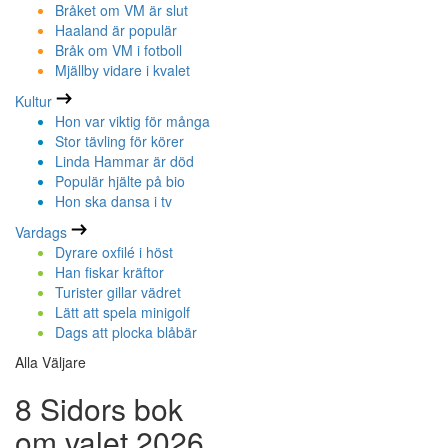
Bråket om VM är slut
Haaland är populär
Bråk om VM i fotboll
Mjällby vidare i kvalet
Kultur
Hon var viktig för många
Stor tävling för körer
Linda Hammar är död
Populär hjälte på bio
Hon ska dansa i tv
Vardags
Dyrare oxfilé i höst
Han fiskar kräftor
Turister gillar vädret
Lätt att spela minigolf
Dags att plocka blåbär
Alla Väljare
8 Sidors bok
om valet 2026