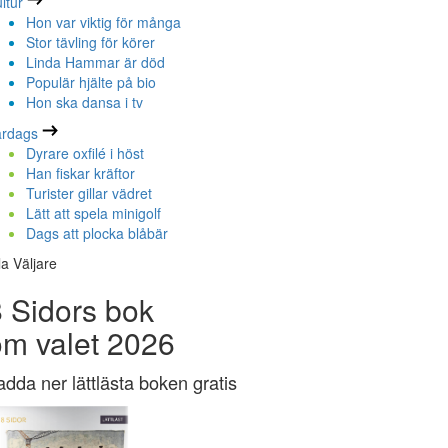
ltur
Hon var viktig för många
Stor tävling för körer
Linda Hammar är död
Populär hjälte på bio
Hon ska dansa i tv
ardags
Dyrare oxfilé i höst
Han fiskar kräftor
Turister gillar vädret
Lätt att spela minigolf
Dags att plocka blåbär
la Väljare
 Sidors bok
om valet 2026
adda ner lättlästa boken gratis