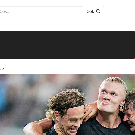
ktext
Sök
uiz