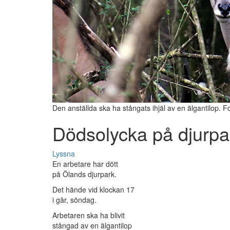
Den anställda ska ha stångats ihjäl av en älgantilop. 
Dödsolycka på djurpa
Lyssna
En arbetare har dött
på Ölands djurpark.
Det hände vid klockan 17
i går, söndag.
Arbetaren ska ha blivit
stångad av en älgantilop