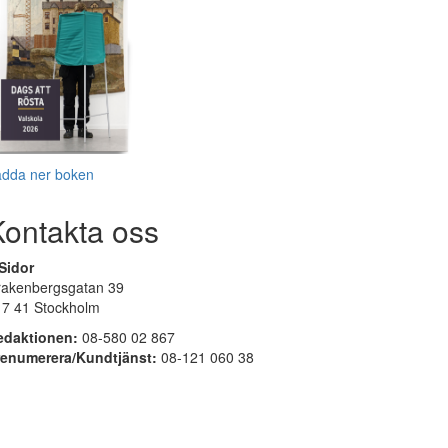
adda ner boken
Kontakta oss
Sidor
rakenbergsgatan 39
17 41 Stockholm
edaktionen:
08-580 02 867
renumerera/Kundtjänst:
08-121 060 38