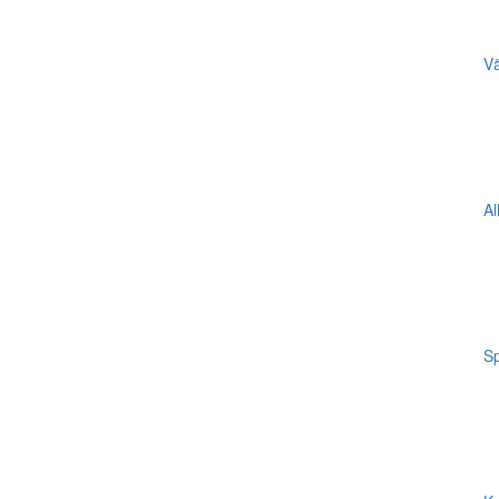
Vä
Al
Sp