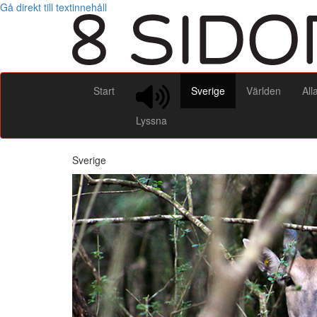
Gå direkt till textinnehåll
Start
Sverige
Världen
All
Lyssna
Sverige