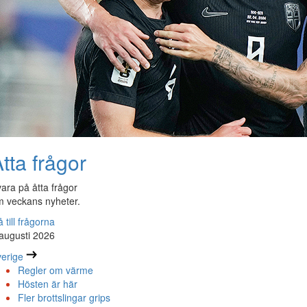
tta frågor
ara på åtta frågor
 veckans nyheter.
 till frågorna
augusti 2026
erige
Regler om värme
Hösten är här
Fler brottslingar grips