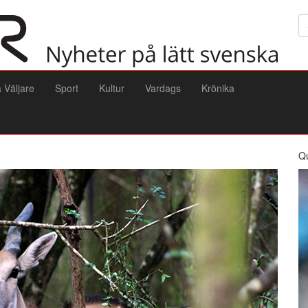
Sö
a Väljare
Sport
Kultur
Vardags
Krönika
Q