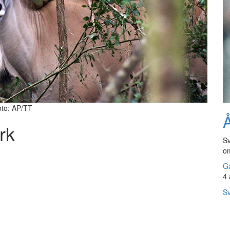
Foto: AP/TT
Å
rk
Sv
om
Gå
4 
Sv