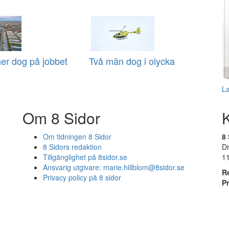
er dog på jobbet
Två män dog i olycka
L
Om 8 Sidor
Om tidningen 8 Sidor
8 
8 Sidors redaktion
D
Tillgänglighet på 8sidor.se
1
Ansvarig utgivare:
marie.hillblom@8sidor.se
R
Privacy policy på 8 sidor
P