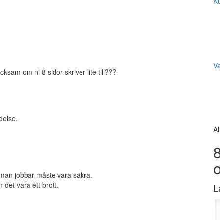
Ku
V
acksam om ni 8 sidor skriver lite till???
delse.
Al
8
r man jobbar måste vara säkra.
det vara ett brott.
L