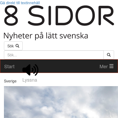
Gå direkt till textinnehåll
Sök
Söktext
Start
Mer
Lyssna
Sverige