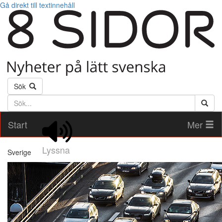
Gå direkt till textinnehåll
Sök
Söktext
Start
Mer
Lyssna
Sverige