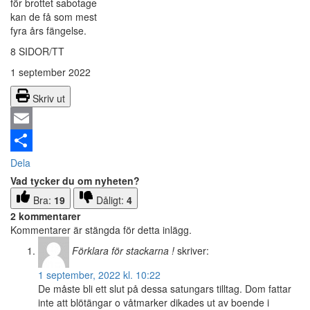
för brottet sabotage
kan de få som mest
fyra års fängelse.
8 SIDOR/TT
1 september 2022
Skriv ut
Email
Dela
Vad tycker du om nyheten?
Bra:
19
Dåligt:
4
2 kommentarer
Kommentarer är stängda för detta inlägg.
Förklara för stackarna !
skriver:
1 september, 2022 kl. 10:22
De måste bli ett slut på dessa satungars tilltag. Dom fattar
inte att blötängar o våtmarker dikades ut av boende i