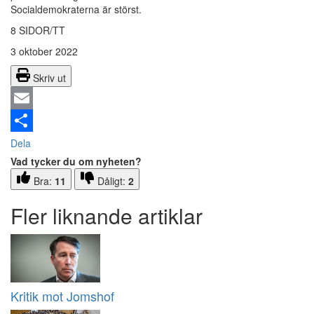
Socialdemokraterna är störst.
8 SIDOR/TT
3 oktober 2022
Skriv ut
Email
Dela
Vad tycker du om nyheten?
Bra:
11
Dåligt:
2
Fler liknande artiklar
Kritik mot Jomshof