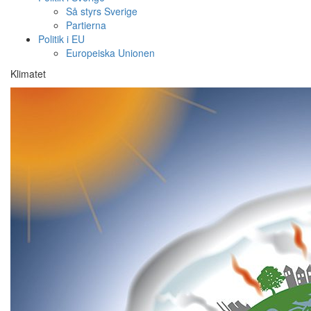
Så styrs Sverige
Partierna
Politik i EU
Europeiska Unionen
Klimatet