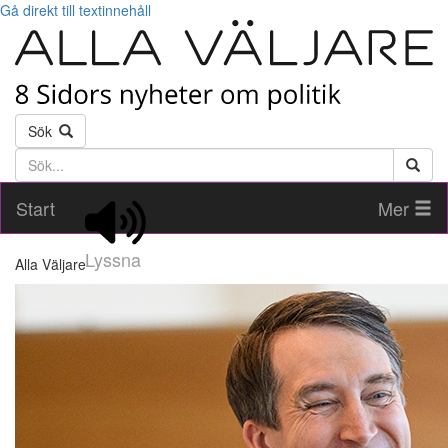
Gå direkt till textinnehåll
Sök
Söktext
Start
Mer
Lyssna
Alla Väljare