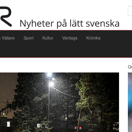
Sö
a Väljare
Sport
Kultur
Vardags
Krönika
Q