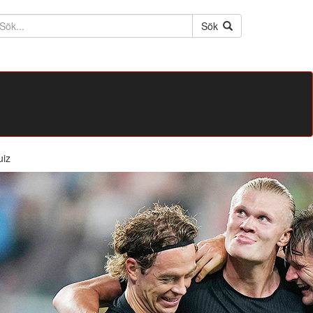
ktext
Sök
uiz