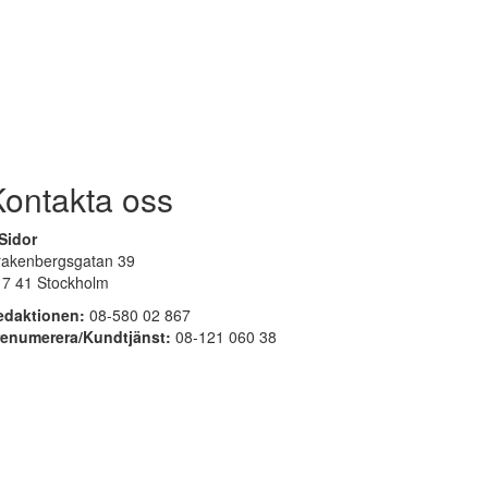
Kontakta oss
Sidor
rakenbergsgatan 39
17 41 Stockholm
edaktionen:
08-580 02 867
renumerera/Kundtjänst:
08-121 060 38