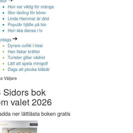
ltur
Hon var viktig för många
Stor tävling för körer
Linda Hammar är död
Populär hjälte på bio
Hon ska dansa i tv
ardags
Dyrare oxfilé i höst
Han fiskar kräftor
Turister gillar vädret
Lätt att spela minigolf
Dags att plocka blåbär
la Väljare
 Sidors bok
om valet 2026
adda ner lättlästa boken gratis