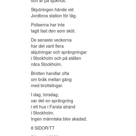
och är på sjukhus.
Skjutningen hände vid
Jordbros station för tåg.
Poliserna har inte
tagit fast den som sköt.
De senaste veckorna
har det varit flera
skjutningar och sprängningar
i Stockholm och på ställen
nära Stockholm.
Brotten handlar ofta
om bråk mellan gäng
med brottslingar.
I dag, torsdag,
var det en sprängning
i ett hus i Farsta strand
i Stockholm.
Ingen människa blev skadad.
8 SIDOR/TT