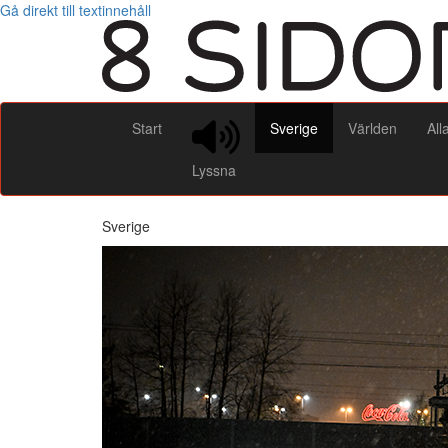
Gå direkt till textinnehåll
Start
Sverige
Världen
All
Lyssna
Sverige