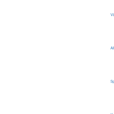
Vä
Al
Sp