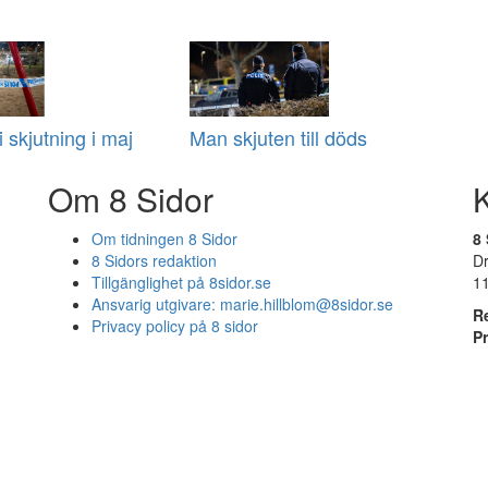
 skjutning i maj
Man skjuten till döds
Om 8 Sidor
Om tidningen 8 Sidor
8 
8 Sidors redaktion
D
Tillgänglighet på 8sidor.se
1
Ansvarig utgivare:
marie.hillblom@8sidor.se
R
Privacy policy på 8 sidor
P