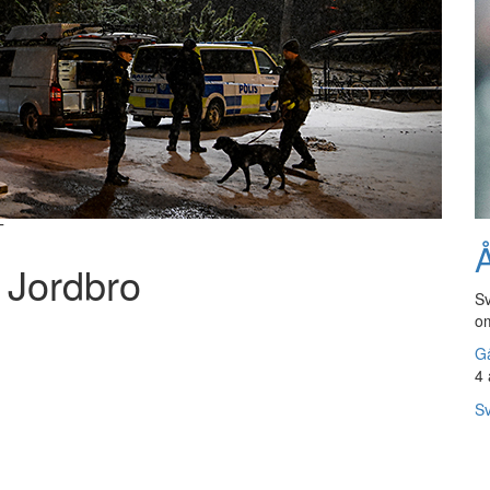
T
Å
i Jordbro
Sv
om
Gå
4 
Sv