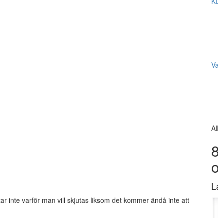
Ku
V
Al
8
L
ar inte varför man vill skjutas liksom det kommer ändå inte att