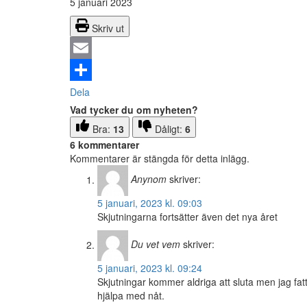
5 januari 2023
Skriv ut
Email
Dela
Vad tycker du om nyheten?
Bra:
13
Dåligt:
6
6 kommentarer
Kommentarer är stängda för detta inlägg.
Anynom
skriver:
5 januari, 2023 kl. 09:03
Skjutningarna fortsätter även det nya året
Du vet vem
skriver:
5 januari, 2023 kl. 09:24
Skjutningar kommer aldriga att sluta men jag fatt
hjälpa med nåt.