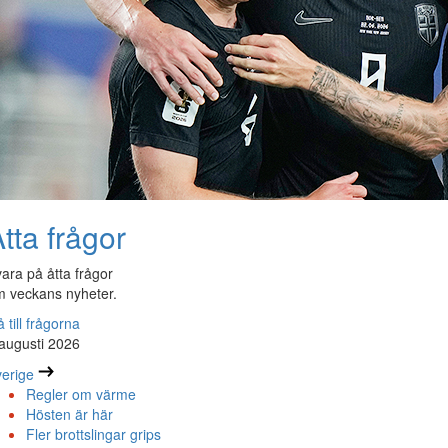
tta frågor
ara på åtta frågor
 veckans nyheter.
 till frågorna
augusti 2026
erige
Regler om värme
Hösten är här
Fler brottslingar grips