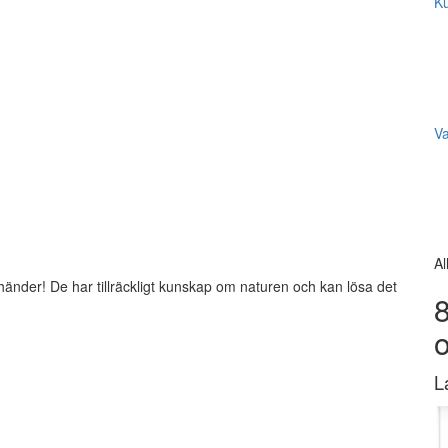
Ku
V
Al
händer! De har tillräckligt kunskap om naturen och kan lösa det
8
L