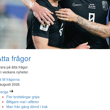
tta frågor
ara på åtta frågor
 veckans nyheter.
 till frågorna
augusti 2026
erige
Fler brottslingar grips
Billigare mat i affären
Man från gäng dömd i Irak