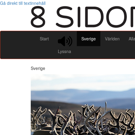
Gå direkt till textinnehåll
Start
Sverige
Världen
All
Lyssna
Sverige