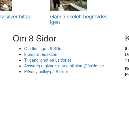
av silver hittad
Gamla skelett begravdes
igen
Om 8 Sidor
Om tidningen 8 Sidor
8 
8 Sidors redaktion
D
Tillgänglighet på 8sidor.se
1
Ansvarig utgivare:
marie.hillblom@8sidor.se
R
Privacy policy på 8 sidor
P