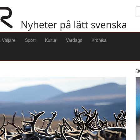
Sö
a Väljare
Sport
Kultur
Vardags
Krönika
Q