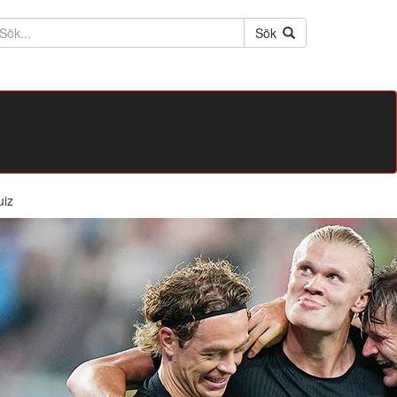
ktext
Sök
uiz