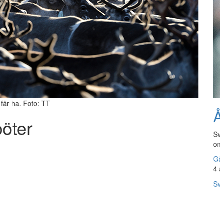
får ha. Foto: TT
Å
öter
Sv
om
Gå
4 
Sv