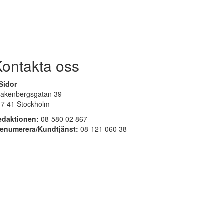
Kontakta oss
Sidor
rakenbergsgatan 39
17 41 Stockholm
edaktionen:
08-580 02 867
renumerera/Kundtjänst:
08-121 060 38