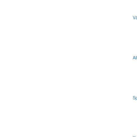
Vä
Al
Sp