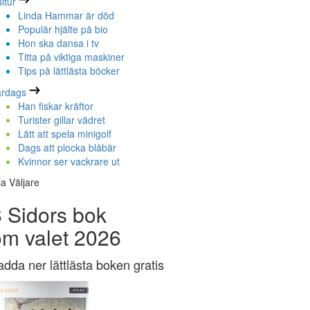
ltur
Linda Hammar är död
Populär hjälte på bio
Hon ska dansa i tv
Titta på viktiga maskiner
Tips på lättlästa böcker
ardags
Han fiskar kräftor
Turister gillar vädret
Lätt att spela minigolf
Dags att plocka blåbär
Kvinnor ser vackrare ut
la Väljare
 Sidors bok
om valet 2026
adda ner lättlästa boken gratis